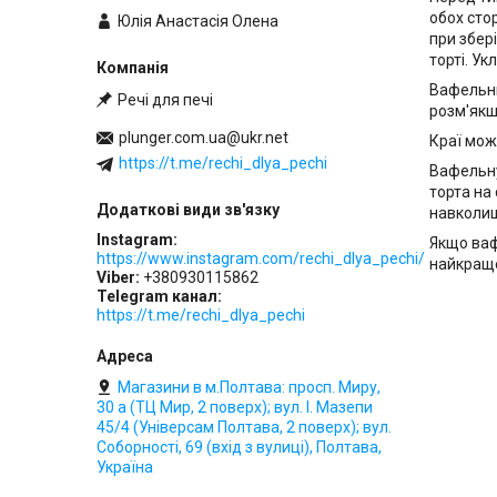
обох сто
Юлія Анастасія Олена
при збер
торті. Ук
Вафельни
Речі для печі
розм'якш
plunger.com.ua@ukr.net
Краї мож
https://t.me/rechi_dlya_pechi
Вафельну
торта на
навколиш
Instagram
Якщо ваф
https://www.instagram.com/rechi_dlya_pechi/
найкраще
Viber
+380930115862
Telegram канал
https://t.me/rechi_dlya_pechi
Магазини в м.Полтава: просп. Миру,
30 а (ТЦ Мир, 2 поверх); вул. І. Мазепи
45/4 (Універсам Полтава, 2 поверх); вул.
Соборності, 69 (вхід з вулиці), Полтава,
Україна