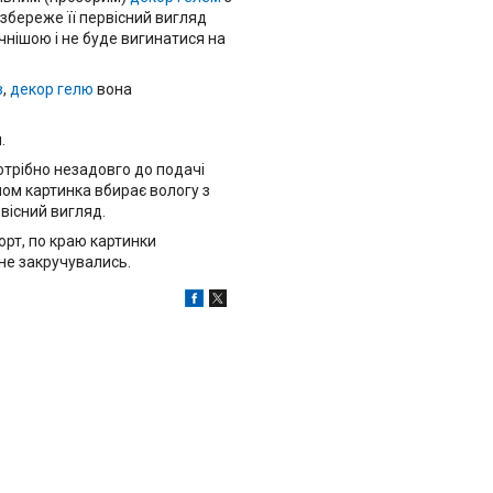
збереже її первісний вигляд
чнішою і не буде вигинатися на
в
,
декор гелю
вона
.
потрібно незадовго до подачі
ином картинка вбирає вологу з
вісний вигляд.
торт, по краю картинки
не закручувались.