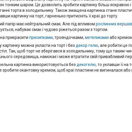
рін тонким шаром. Це дозволить зробити картинку більш яскравою і 
іганні торта в холодильнику. Також змащена картинка стане пласти
лавши картинку на торт, гарненько притисніть її краї до торту.
й папір має нейтральний смак. Але під впливом
рослинних вершкі
ується, набуває смак і чудово ріжеться разом з тортом.
на прикрасити
присипками
, трояндочками,
метеликами
або кремом
 картинку можна укласти на торт і без
декор гелю
, але робити це 
 стіл. Так, щоб торт не зберігався в холодильнику, тому що таким ч
нього середовища, намокає і може втратити свій привабливий пер
ельна картинка використовується без
декогелю
, то уклавши її на 
 зробити окантовку кремом, щоб краї пластини не вигиналася або 