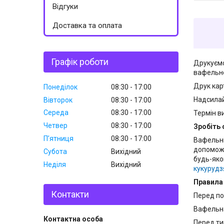
Відгуки
Доставка та оплата
Графік роботи
Друкуємо
вафельно
Друк кар
Понеділок
08:30
17:00
Надсилай
Вівторок
08:30
17:00
Середа
08:30
17:00
Термін ви
Четвер
08:30
17:00
Зробіть 
Пʼятниця
08:30
17:00
Вафельні
допоможу
Субота
Вихідний
будь-яко
Неділя
Вихідний
кукурудз
Правила
Контакти
Перед по
Вафельна
Перед ти