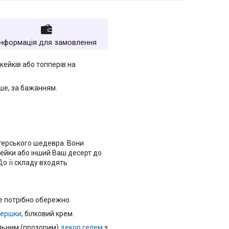
Інформація для замовлення
кейків або топперів на
нше, за бажанням.
терського шедевра. Вони
кейки або інший Ваш десерт до
До її складу входять
е потрібно обережно.
вершки
, білковий крем.
альним (прозорим)
декор гелем
з