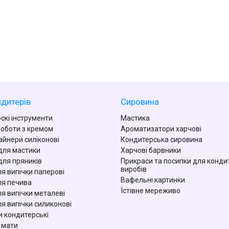
дитерів
Сировина
скі інструменти
Мастика
роботи з кремом
Ароматизатори харчові
айнери силіконові
Кондитерська сировина
для мастики
Харчові барвники
для пряників
Прикраси та посипки для конди
виробів
я випічки паперові
Вафельні картинки
я печива
Їстівне мереживо
я випічки металеві
я випічки силиконові
 кондитерські
 мати