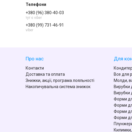
+380 (96) 380-40-03
тут є viber
+380 (99) 731-46-91
viber
Про нас
Для кон
Контакти
Кондитер
Доставка та оплата
Все для 
Знижки, акції, програма лояльності
Молди, в
Накопичувальна система знижок
Вирубки 
Вирубки 
Форми дл
Форми дл
Форми дл
Форми дл
Плунжери
Килимки,