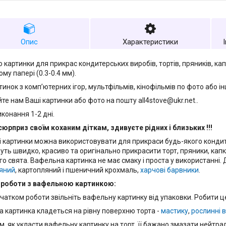
Опис
Характеристики
 картинки для прикрас кондитерських виробів, тортів, пряників, кап
му папері (0.3-0.4 мм).
тинок з комп’ютерних ігор, мультфільмів, кінофільмів по фото або і
те нам Ваші картинки або фото на пошту all4stove@ukr.net..
конання 1-2 дні.
сюрприз своїм коханим діткам, здивуєте рідних і близьких !!!
 картинки можна використовувати для прикраси будь-якого конди
ть швидко, красиво та оригінально прикрасити торт, пряники, кап
го свята. Вафельна картинка не має смаку і проста у використанні. 
яний
, картопляний і пшеничний крохмаль,
харчові барвники
.
 роботи з вафельною картинкою:
чатком роботи звільніть вафельну картинку від упаковки. Робити ц
 картинка кладеться на рівну поверхню торта -
мастику
,
рослинні 
м, як укласти вафельну картинку на торт, її бажано змазати нейтр