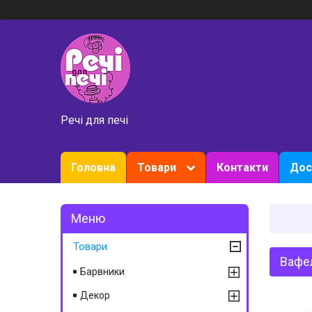
Речі для печі
Головна
Товари
Контакти
Дос
Товари
Вафел
Барвники
Декор