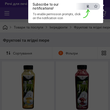
×
Речі для печі
Subscribe to our
notifications!
To enable permission prompts, click
ESC
on the notification icon
Товари та послуги
Інгредієнти
Фруктові та ягідні пюр
Фруктові та ягідні пюре
Сортування
0
Фільтри