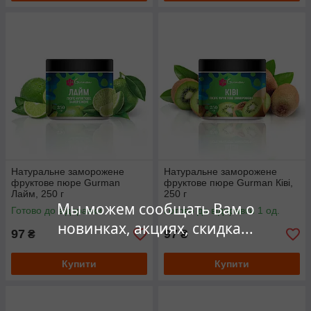
Натуральне заморожене
Натуральне заморожене
фруктове пюре Gurman
фруктове пюре Gurman Ківі,
Лайм, 250 г
250 г
Мы можем сообщать Вам о
Готово до відправки
Готово до відправки 1 од.
новинках, акциях, скидка...
97
97
₴
₴
Купити
Купити