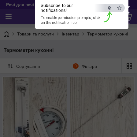
×
Речі для печі
Subscribe to our
notifications!
To enable permission prompts, click
ESC
on the notification icon
Товари та послуги
Інвентар
Термометри кухонні
Термометри кухонні
Сортування
0
Фільтри