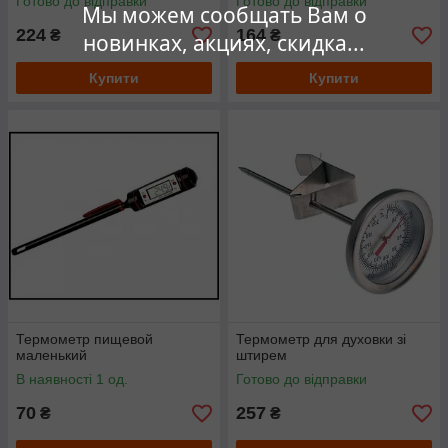
Готово до відправки
Готово до відправки
Мы можем сообщать Вам о
224
164
₴
₴
новинках, акциях, скидка...
Купити
Купити
Термометр пищевой
Термометр для духовки зі
маленький
штирем
В наявності 1 од.
Готово до відправки
70
257
₴
₴