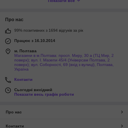
зеленуватий - блакитний і трохи жовтого;
Показати все
темно-зелений - зелений і трохи чорного;
світло салатовий - зелений, жовтий (побільше) і
білий;
Про нас
колір молодої зелені - зелений і жовтий;
колір болотяної зелені - зелений і трішки
99% позитивних з 1694 відгуків за рік
червоного;
пляшковий колір - блакитний і жовтий;
Працює з 16.10.2014
авокадо - жовтий, зелений (4: 1) і трохи чорного;
фісташковий - жовтий і трошки синього;
м. Полтава
лаванда - рожевий і бузковий (5: 1);
Магазини в м.Полтава: просп. Миру, 30 а (ТЦ Мир, 2
морська хвиля - синій і зелений (5: 1);
поверх); вул. І. Мазепи 45/4 (Універсам Полтава, 2
поверх); вул. Соборності, 69 (вхід з вулиці), Полтава,
туркіз - небесно-блакитний і жовтий (6: 1);
Україна
синій - зелений, жовтий і оранжевий;
темно-синій - синій і бузковий (1: 1);
Контакти
слива - фіолетовий і трошки червоного;
фіолетовий - червоний і синій (1: 1);
Сьогодні вихідний
холодний бордовий - червоний (переважає) і
Показати весь графік роботи
синій;
теплий бордовий - червоний, синій і трохи
жовтого;
полуничний - рожевий і червоний (3: 1);
Про нас
темно-червоний - червоний і крапельку
чорного;
Контакти