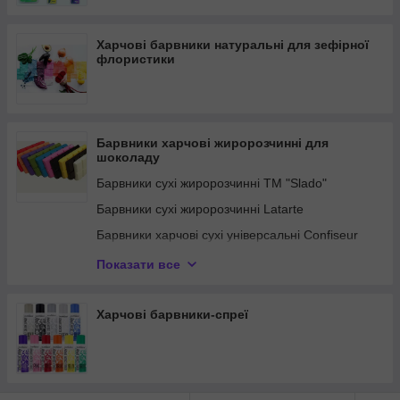
Харчові барвники натуральні для зефірної
флористики
Барвники харчові жиророзчинні для
шоколаду
Барвники сухі жиророзчинні ТМ "Slado"
Барвники сухі жиророзчинні Latarte
Барвники харчові сухі універсальні Confiseur
Барвники жиророзчинні крем - гель
Показати все
ТМ"Confiseur"
Харчові барвники-спреї