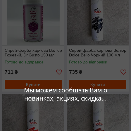
Спрей-фарба харчова Велюр
Спрей-фарба харчова Велюр
Рожевий, Dr.Gusto 150 мл
Dolce Bello Чорний 100 мл
Готово до відправки
Готово до відправки
711
735
₴
₴
Купити
Купити
Мы можем сообщать Вам о
новинках, акциях, скидка...