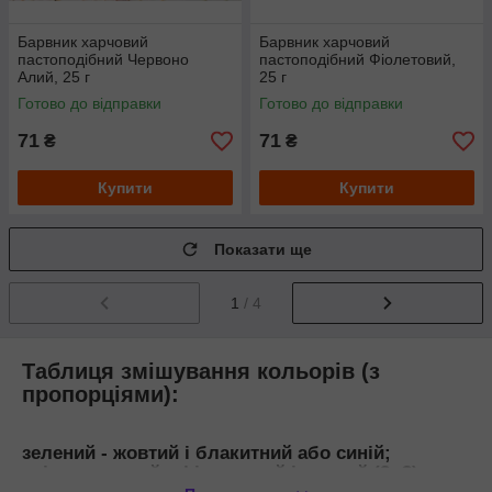
Барвник харчовий
Барвник харчовий
пастоподібний Червоно
пастоподібний Фіолетовий,
Алий, 25 г
25 г
Готово до відправки
Готово до відправки
71
71
₴
₴
Купити
Купити
Показати ще
1
/ 4
Таблиця змішування кольорів (з
пропорціями):
зелений - жовтий і блакитний або синій;
світло-зелений - фіолетовий і жовтий (2: 3);