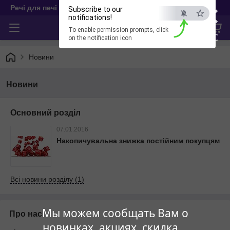
×
Речі для печі
Subscribe to our
notifications!
To enable permission prompts, click
ESC
on the notification icon
Новини
Новини
Основний розділ
07.01.2016
Накопичувальна знижка постійним покупцям
Всі новини розділу (1)
Мы можем сообщать Вам о
Про нас
новинках, акциях, скидка...