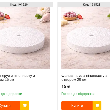
191529
191528
ярус з пінопласту з
Фальш-ярус з пінопласту з
ом 25 см
отвором 20 см
15 ₴
 до відправки
Готово до відправки
Купити
Купити