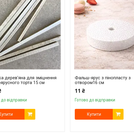
а дерев'яна для зміцнення
Фальш-ярус з пінопласту з
ярусного торта 15 см
отвором16 см
₴
11 ₴
 до відправки
Готово до відправки
Купити
Купити