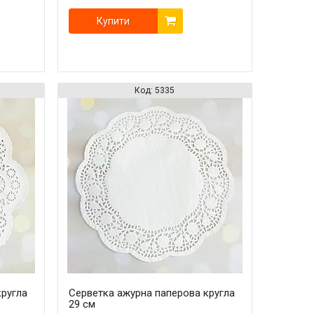
Купити
5335
кругла
Серветка ажурна паперова кругла
29 см