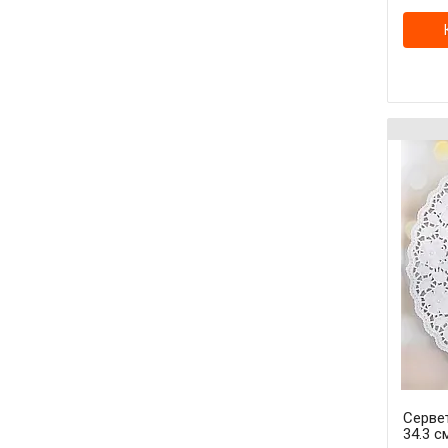
Серве
34.3 с