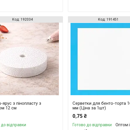
192034
191451
ярус з пінопласту з
Серветки для бенто-торта 1
ом 12 см
мм (Ціна за 1шт)
0,75 ₴
 до відправки
Готово до відправки
Оптом і