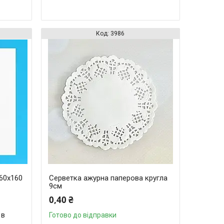
3986
60х160
Серветка ажурна паперова кругла
9см
0,40 ₴
 в
Готово до відправки