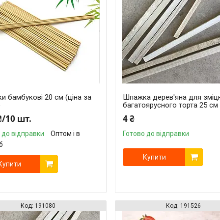
 бамбукові 20 см (ціна за
Шпажка дерев'яна для зміц
)
багатоярусного торта 25 см
₴/10 шт.
4 ₴
 до відправки
Оптом і в
Готово до відправки
б
Купити
Купити
191080
191526