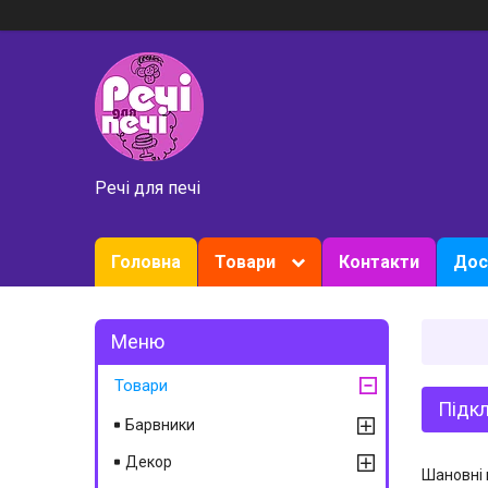
Речі для печі
Головна
Товари
Контакти
Дос
Товари
Підкл
Барвники
Декор
Шановні 