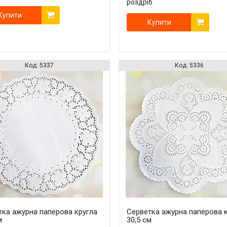
роздріб
Купити
Купити
5337
5336
тка ажурна паперова кругла
Серветка ажурна паперова 
м
30,5 см