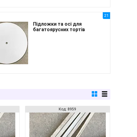
21
Підложки та осі для
багатоярусних тортів
8959