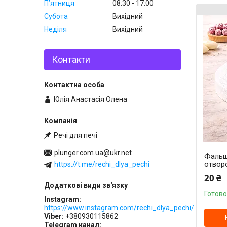
Пʼятниця
08:30
17:00
Субота
Вихідний
Неділя
Вихідний
Контакти
Юлія Анастасія Олена
Речі для печі
plunger.com.ua@ukr.net
Фальш-
отвор
https://t.me/rechi_dlya_pechi
20 ₴
Готово
Instagram
https://www.instagram.com/rechi_dlya_pechi/
Viber
+380930115862
Telegram канал