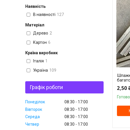
Наявність
В наявності
127
Матеріал
Дерево
2
Картон
6
Країна виробник
Італія
1
Україна
109
Шпажк
багато
Графік роботи
2,50 
Готово
Понеділок
08:30
17:00
Вівторок
08:30
17:00
Середа
08:30
17:00
Четвер
08:30
17:00