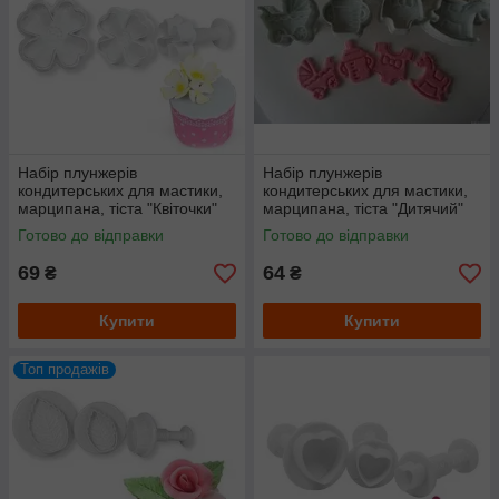
Набір плунжерів
Набір плунжерів
кондитерських для мастики,
кондитерських для мастики,
марципана, тіста "Квіточки"
марципана, тіста "Дитячий"
Готово до відправки
Готово до відправки
69
64
₴
₴
Купити
Купити
Топ продажів