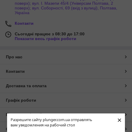
поверх); вул. І. Мазепи 45/4 (Універсам Полтава, 2
поверх); вул. Соборності, 69 (вхід з вулиці), Полтава,
Україна
Контакти
Сьогодні працює з 08:30 до 17:00
Показати весь графік роботи
Про нас
Контакти
Доставка та оплата
Графік роботи
Повна версія сайту
×
Разрешите сайту plunger.com.ua отправлять
вам уведомления на рабочий стол
Сайт створено на маркетплейсі
Prom.ua