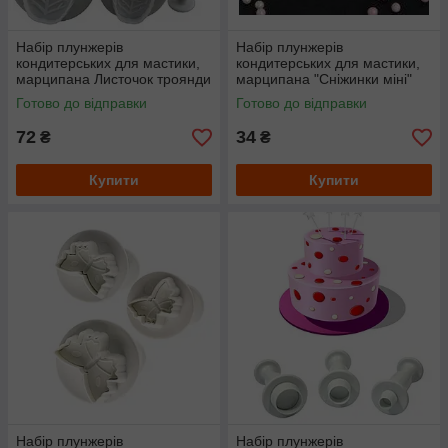
Набір плунжерів
Набір плунжерів
кондитерських для мастики,
кондитерських для мастики,
марципана Листочок троянди
марципана "Сніжинки міні"
маленький
Готово до відправки
Готово до відправки
72
34
₴
₴
Купити
Купити
Набір плунжерів
Набір плунжерів