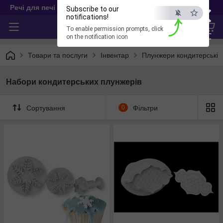
×
Речі для печі
Subscribe to our
notifications!
To enable permission prompts, click
ESC
on the notification icon
Товари та послуги
Інвентар
Плунжери кондитерські
Набори кондитерських плунжерів
Сортування
0
Фільтри