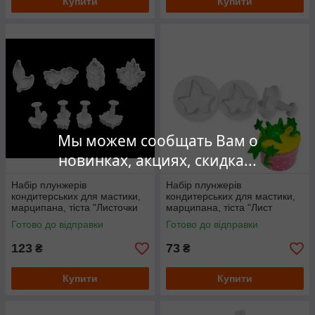
Купити
Купити
Мы можем сообщать Вам о
новинках, акциях, скидка...
Набір плунжерів
Набір плунжерів
кондитерських для мастики,
кондитерських для мастики,
марципана, тіста "Листочки
марципана, тіста "Лист
асорті"
винограду, плюща" великий
Готово до відправки
Готово до відправки
123
73
₴
₴
Купити
Купити