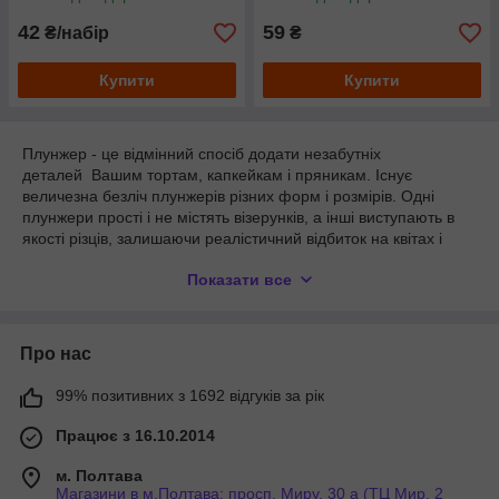
маленький
42
59
₴/набір
₴
Купити
Купити
Плунжер - це відмінний спосіб додати незабутніх
деталей Вашим тортам, капкейкам і пряникам. Існує
величезна безліч плунжерів різних форм і розмірів. Одні
плунжери прості і не містять візерунків, а інші виступають в
якості різців, залишаючи реалістичний відбиток на квітах і
листі. Плунжери незамінні при декоруванні тортів мастикою,
Показати все
особливо для новачків, які роблять перші кроки в
кондитерському мистецтві.
Про нас
99% позитивних з 1692 відгуків за рік
Працює з 16.10.2014
м. Полтава
Магазини в м.Полтава: просп. Миру, 30 а (ТЦ Мир, 2