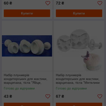
60
72
₴
₴
Купити
Купити
Набір плунжерів
Набір плунжерів
кондитерських для мастики,
кондитерських для мастики,
марципана, тіста "Яйце,
марципана, тіста "Метелики
Овал загострений"
великі"
Готово до відправки
Готово до відправки
43
67
₴
₴