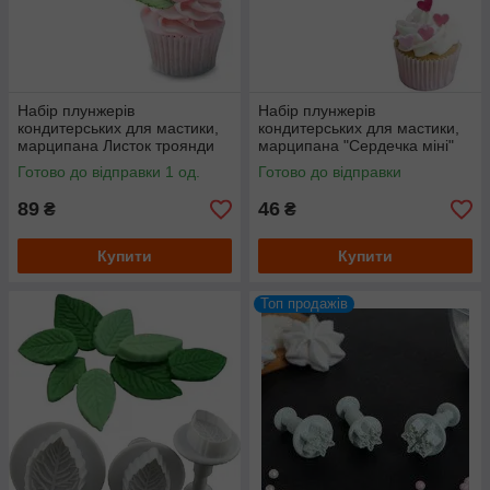
Набір плунжерів
Набір плунжерів
кондитерських для мастики,
кондитерських для мастики,
марципана Листок троянди
марципана "Сердечка міні"
великий
Готово до відправки 1 од.
Готово до відправки
89
46
₴
₴
Купити
Купити
Топ продажів