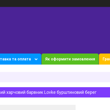
тавка та оплата
Як оформити замовлення
Гра
ий харчовий барвник Lovke бурштиновий берег