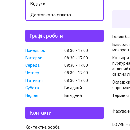
Відгуки
Доставка та оплата
Графік роботи
Гелеві б
Використ
макарон,
Понеділок
08:30
17:00
Кольори: 
Вівторок
08:30
17:00
пурпурна
Середа
08:30
17:00
зелений 
Четвер
08:30
17:00
світлий 
Пʼятниця
08:30
17:00
Склад: с
барвники
Субота
Вихідний
Неділя
Вихідний
Термін с
Фасуванн
Контакти
LOVKE — 