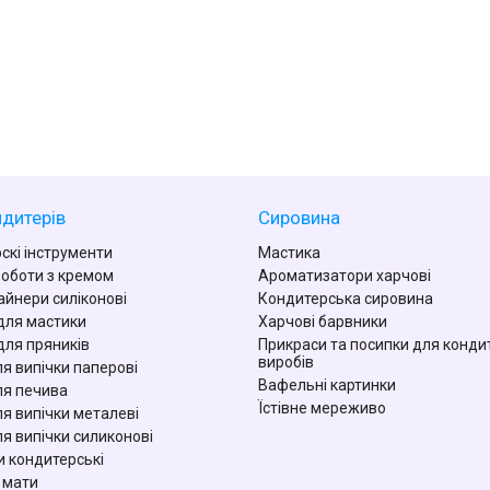
дитерів
Сировина
скі інструменти
Мастика
роботи з кремом
Ароматизатори харчові
айнери силіконові
Кондитерська сировина
для мастики
Харчові барвники
для пряників
Прикраси та посипки для конди
виробів
я випічки паперові
Вафельні картинки
я печива
Їстівне мереживо
я випічки металеві
я випічки силиконові
 кондитерські
 мати