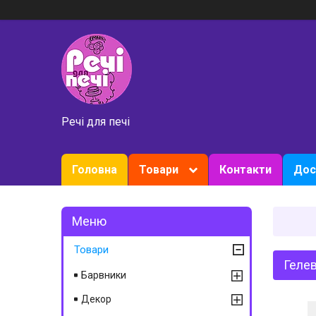
Речі для печі
Головна
Товари
Контакти
Дос
Товари
Гелев
Барвники
Декор