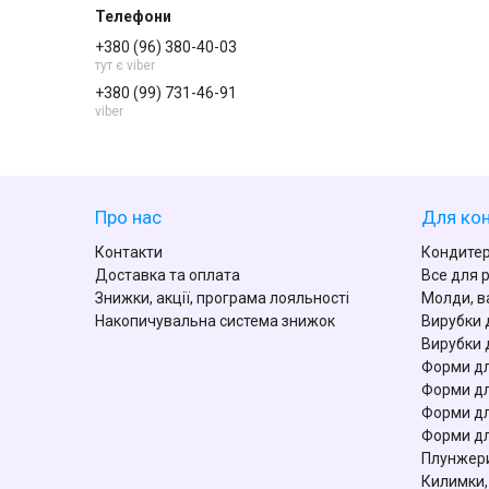
+380 (96) 380-40-03
тут є viber
+380 (99) 731-46-91
viber
Про нас
Для кон
Контакти
Кондитер
Доставка та оплата
Все для 
Знижки, акції, програма лояльності
Молди, в
Накопичувальна система знижок
Вирубки 
Вирубки 
Форми дл
Форми дл
Форми дл
Форми дл
Плунжери
Килимки,