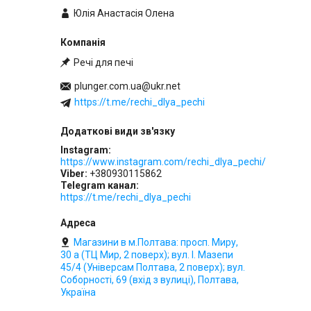
Юлія Анастасія Олена
Речі для печі
plunger.com.ua@ukr.net
https://t.me/rechi_dlya_pechi
Instagram
https://www.instagram.com/rechi_dlya_pechi/
Viber
+380930115862
Telegram канал
https://t.me/rechi_dlya_pechi
Магазини в м.Полтава: просп. Миру,
30 а (ТЦ Мир, 2 поверх); вул. І. Мазепи
45/4 (Універсам Полтава, 2 поверх); вул.
Соборності, 69 (вхід з вулиці), Полтава,
Україна