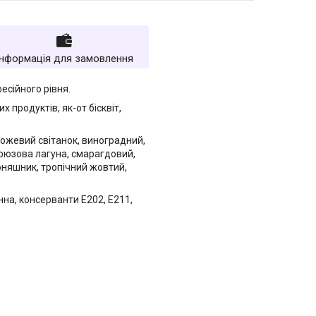
Інформація для замовлення
есійного рівня.
продуктів, як-от бісквіт,
 рожевий світанок, виноградний,
ірюзова лагуна, смарагдовий,
оняшник, тропічний жовтий,
на, консерванти Е202, Е211,