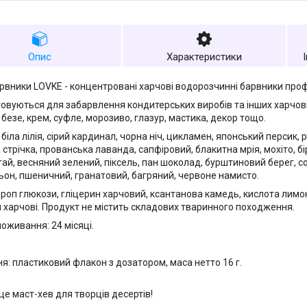
Опис
Характеристики
арвники LOVKE - концентровані харчові водорозчинні барвники проф
овуються для забарвлення кондитерських виробів та інших харчових 
 безе, крем, суфле, морозиво, глазур, мастика, декор тощо.
біла лілія, сірий кардинал, чорна ніч, цикламен, японський персик,
 стрічка, прованська лаванда, сапфіровий, блакитна мрія, мохіто, б
гай, весняний зелений, піксель, пан шоколад, бурштиновий берег, с
льон, пшеничний, гранатовий, багряний, червоне намисто.
ироп глюкози, гліцерин харчовий, ксантанова камедь, кислота лимон
 харчові. Продукт не містить складових тваринного походження.
поживання: 24 місяці.
я: пластиковий флакон з дозатором, маса нетто 16 г.
це маст-хев для творців десертів!