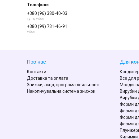
+380 (96) 380-40-03
тут є viber
+380 (99) 731-46-91
viber
Про нас
Для кон
Контакти
Кондитер
Доставка та оплата
Все для 
Знижки, акції, програма лояльності
Молди, в
Накопичувальна система знижок
Вирубки 
Вирубки 
Форми дл
Форми дл
Форми дл
Форми дл
Плунжери
Килимки,