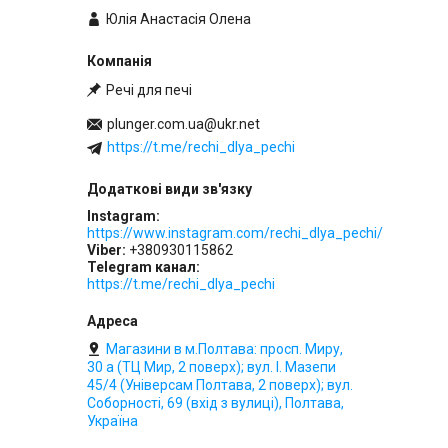
Юлія Анастасія Олена
Речі для печі
plunger.com.ua@ukr.net
https://t.me/rechi_dlya_pechi
Instagram
https://www.instagram.com/rechi_dlya_pechi/
Viber
+380930115862
Telegram канал
https://t.me/rechi_dlya_pechi
Магазини в м.Полтава: просп. Миру,
30 а (ТЦ Мир, 2 поверх); вул. І. Мазепи
45/4 (Універсам Полтава, 2 поверх); вул.
Соборності, 69 (вхід з вулиці), Полтава,
Україна