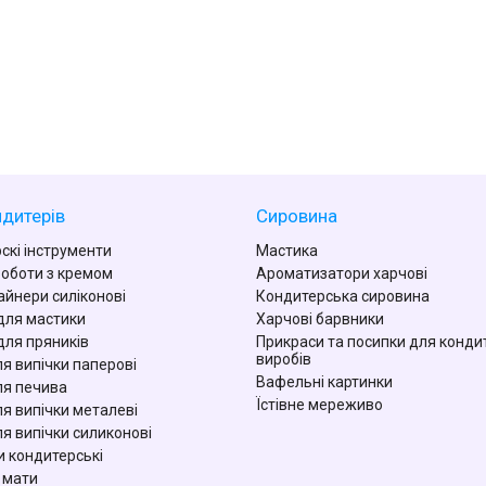
дитерів
Сировина
скі інструменти
Мастика
роботи з кремом
Ароматизатори харчові
айнери силіконові
Кондитерська сировина
для мастики
Харчові барвники
для пряників
Прикраси та посипки для конди
виробів
я випічки паперові
Вафельні картинки
я печива
Їстівне мереживо
я випічки металеві
я випічки силиконові
 кондитерські
 мати