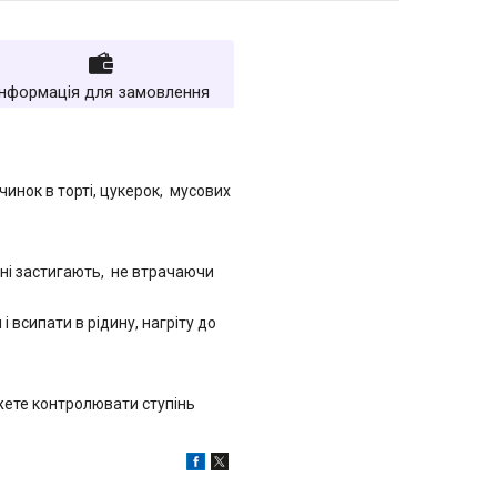
Інформація для замовлення
инок в торті, цукерок, мусових
нні застигають, не втрачаючи
 всипати в рідину, нагріту до
ожете контролювати ступінь