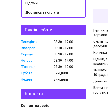
Відгуки
Доставка та оплата
Графік роботи
Пектин т
Харчова 
Суміш пі
Понеділок
08:30
17:00
десертів.
Вівторок
08:30
17:00
Начинки 
Середа
08:30
17:00
Рідини, 
Четвер
08:30
17:00
властиво
Пʼятниця
08:30
17:00
Змішати 1
Субота
Вихідний
40 град,
Неділя
Вихідний
Довести 
Влити в 
густоти,
Контакти