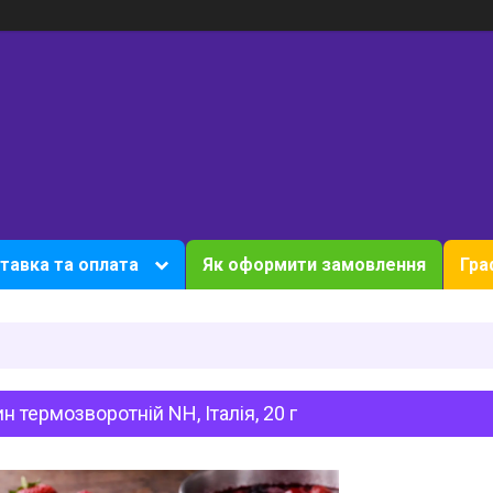
тавка та оплата
Як оформити замовлення
Гра
н термозворотній NH, Італія, 20 г