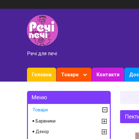
Речі для печі
Головна
Товари
Контакти
Дос
Товари
Пекти
Барвники
Декор