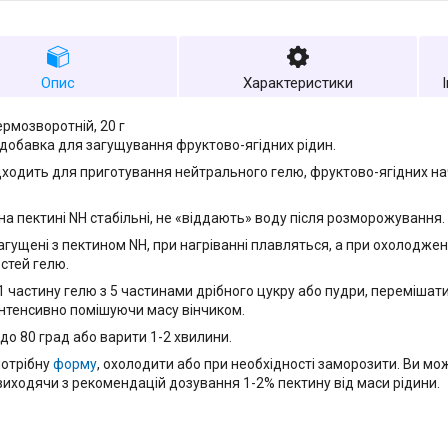
Опис
Характеристики
ермозворотній, 20 г
добавка для загущування фруктово-ягідних рідин.
дходить для приготування нейтрального гелю, фруктово-ягідних нач
на пектині NH стабільні, не «віддають» воду після розморожування.
загущені з пектином NH, при нагріванні плавляться, а при охолодже
стей гелю.
 частину гелю з 5 частинами дрібного цукру або пудри, перемішати і
 інтенсивно помішуючи масу вінчиком.
до 80 град або варити 1-2 хвилини.
потрібну
форму
, охолодити або при необхідності заморозити. Ви м
 виходячи з рекомендацій дозування 1-2% пектину від маси рідини.