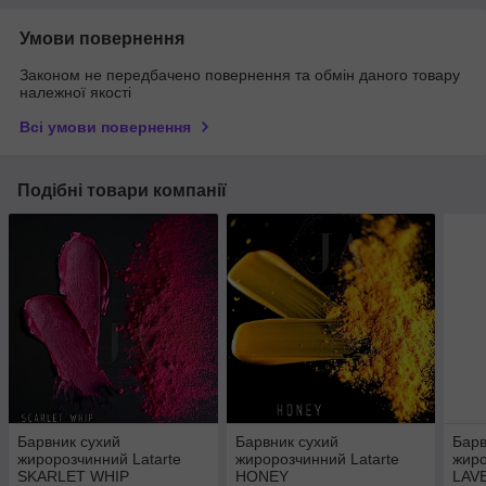
Умови повернення
Законом не передбачено повернення та обмін даного товару
належної якості
Всі умови повернення
Подібні товари компанії
Барвник сухий
Барвник сухий
Барв
жиророзчинний Latarte
жиророзчинний Latarte
жиро
SKARLET WHIP
HONEY
LAV