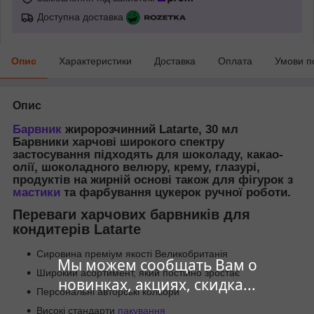
Доступна доставка
Опис
Характеристики
Доставка
Оплата
Умови п
Опис
Барвник
жиророзчинний Latarte, 30 мл
Барвники харчові широкого спектру
застосування підходять для шоколаду, какао-
олії, шоколадного велюру, крему, глазурі,
продуктів на жирній основі також для фігурок з
мастики
та фарбування цукерок ручної роботи.
Переваги харчових барвників для
кондитерів Latarte
Сировина преміум якості Великобританія
Мы можем сообщать Вам о
Широкий асортимент, який постійно зростає
новинках, акциях, скидка...
Персональні авторські кольори
Високі стандарти
пакування