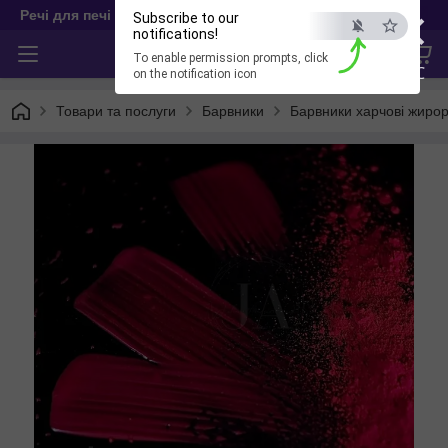
×
Речі для печі
Subscribe to our
notifications!
To enable permission prompts, click
ESC
on the notification icon
Товари та послуги
Барвники
Барвники харчові жиро