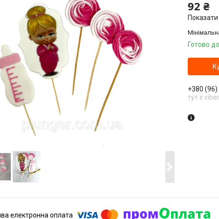
92 ₴
Показати 
Мінімальн
Готово до
К
+380 (96)
тут є vibe