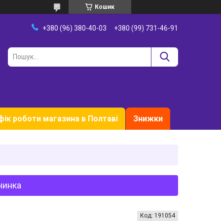
Кошик
+380 (96) 380-40-03
+380 (99) 731-46-91
фік роботи магазина в Полтаві
Знижки
чинка
Код:
191054