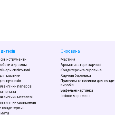
дитерів
Сировина
скі інструменти
Мастика
роботи з кремом
Ароматизатори харчові
айнери силіконові
Кондитерська сировина
для мастики
Харчові барвники
для пряників
Прикраси та посипки для конди
виробів
я випічки паперові
Вафельні картинки
я печива
Їстівне мереживо
я випічки металеві
я випічки силиконові
 кондитерські
 мати