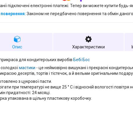
анії підключені електронні платежі. Тепер ви можете купити будь-
Законом не передбачено повернення та обмін даного
Опис
Характеристики
прикраса для кондитерських виробів
Бебі Бос
з солодкої
мастики
- це неймовірно вишукані і прекрасні кондитерськ
икрасою десертів, тортів і тістечок, а й вельми оригінальним подар
отовлено з цукрової пасти.
ігати при температурі не вище 25 ° С і відносній вологості повітря 
ін придатності: 24 місяці.
урка упакована в щільну пластикову коробочку.