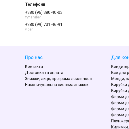
+380 (96) 380-40-03
тут є viber
+380 (99) 731-46-91
viber
Про нас
Для кон
Контакти
Кондитер
Доставка та оплата
Все для 
Знижки, акції, програма лояльності
Молди, в
Накопичувальна система знижок
Вирубки 
Вирубки 
Форми дл
Форми дл
Форми дл
Форми дл
Плунжери
Килимки,