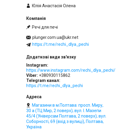
Юлія Анастасія Олена
Речі для печі
plunger.com.ua@ukr.net
https://t.me/rechi_dlya_pechi
Instagram
https://www.instagram.com/rechi_dlya_pechi/
Viber
+380930115862
Telegram канал
https://t.me/rechi_dlya_pechi
Магазини в м.Полтава: просп. Миру,
30 а (ТЦ Мир, 2 поверх); вул. І. Мазепи
45/4 (Універсам Полтава, 2 поверх); вул.
Соборності, 69 (вхід з вулиці), Полтава,
Україна