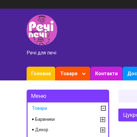
Речі для печі
Головна
Товари
Контакти
Дос
Товари
Цукро
Барвники
Декор