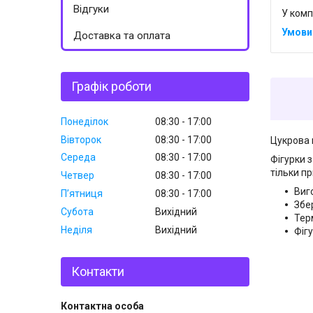
Відгуки
У комп
Доставка та оплата
Графік роботи
Понеділок
08:30
17:00
Вівторок
08:30
17:00
Цукрова 
Середа
08:30
17:00
Фігурки 
тільки пр
Четвер
08:30
17:00
Виг
Пʼятниця
08:30
17:00
Збер
Субота
Вихідний
Терм
Неділя
Вихідний
Фіг
Контакти