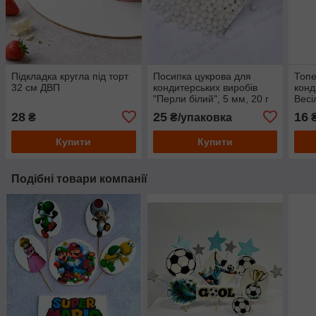
Підкладка кругла під торт
Посипка цукрова для
Топе
32 см ДВП
кондитерських виробів
конд
"Перли білий", 5 мм, 20 г
Весі
28
25
16
₴
₴/упаковка
Купити
Купити
Подібні товари компанії