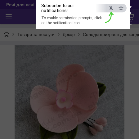
×
Речі для печі
Subscribe to our
notifications!
To enable permission prompts, click
ESC
on the notification icon
Товари та послуги
Декор
Солодкі прикраси для конд