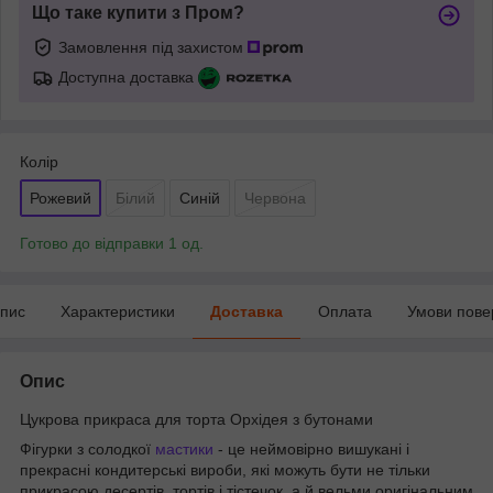
Що таке купити з Пром?
Замовлення під захистом
Доступна доставка
Колір
Рожевий
Білий
Синій
Червона
Готово до відправки 1 од.
пис
Характеристики
Доставка
Оплата
Умови пове
Опис
Цукрова прикраса для торта Орхідея з бутонами
Фігурки з солодкої
мастики
- це неймовірно вишукані і
прекрасні кондитерські вироби, які можуть бути не тільки
прикрасою десертів, тортів і тістечок, а й вельми оригінальним