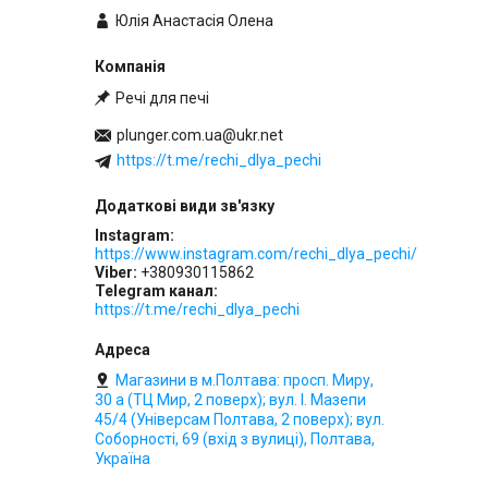
Юлія Анастасія Олена
Речі для печі
plunger.com.ua@ukr.net
https://t.me/rechi_dlya_pechi
Instagram
https://www.instagram.com/rechi_dlya_pechi/
Viber
+380930115862
Telegram канал
https://t.me/rechi_dlya_pechi
Магазини в м.Полтава: просп. Миру,
30 а (ТЦ Мир, 2 поверх); вул. І. Мазепи
45/4 (Універсам Полтава, 2 поверх); вул.
Соборності, 69 (вхід з вулиці), Полтава,
Україна