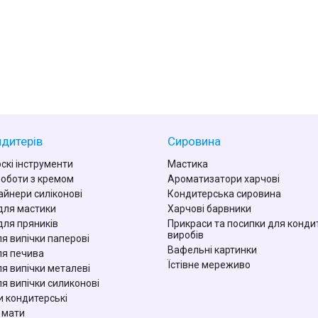
дитерів
Сировина
скі інструменти
Мастика
роботи з кремом
Ароматизатори харчові
айнери силіконові
Кондитерська сировина
для мастики
Харчові барвники
для пряників
Прикраси та посипки для конди
виробів
я випічки паперові
Вафельні картинки
я печива
Їстівне мереживо
я випічки металеві
я випічки силиконові
 кондитерські
 мати