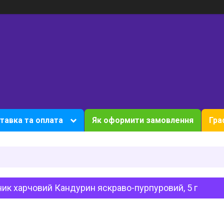
тавка та оплата
Як оформити замовлення
Гра
ик харчовий Кандурин яскраво-пурпуровий, 5 г