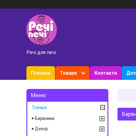
Речі для печі
Головна
Товари
Контакти
Дос
Товари
Барвн
Барвники
Декор