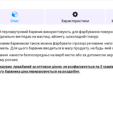
Опис
Характеристики
 перламутровий барвник використовують для фарбування поверх
Ідеально виглядає на мастиці, айсингу, шоколадній глазурі.
овим барвником також можна фарбувати і прозорі речовини: напої
рамель. Для цього барвник вводиться в масу продукту, на будь-якій
ання: нанести безпосередньо на виріб кистю або за допомогою ае
му розчині.
андурин, придбаний за оптовою ціною, не розфасовується па 5 грамів
го барвника ціна перераховується на роздрібну.