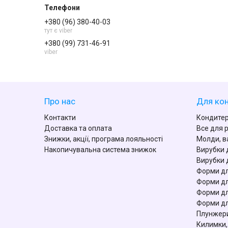
+380 (96) 380-40-03
тут є viber
+380 (99) 731-46-91
viber
Про нас
Для кон
Контакти
Кондитер
Доставка та оплата
Все для 
Знижки, акції, програма лояльності
Молди, в
Накопичувальна система знижок
Вирубки 
Вирубки 
Форми дл
Форми дл
Форми дл
Форми дл
Плунжери
Килимки,