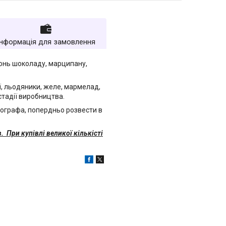
Інформація для замовлення
онь шоколаду, марципану,
, льодяники, желе, мармелад,
 стадії виробництва.
рографа, попердньо розвести в
. При купівлі великої кількісті