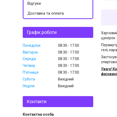
Відгуки
Доставка та оплата
Графік роботи
Харчовий
цукерок. 
Перамутр
Понеділок
08:30
17:00
гелі, ка
Вівторок
08:30
17:00
Застосув
Середа
08:30
17:00
спиртово
Четвер
08:30
17:00
Увага! К
Пʼятниця
08:30
17:00
фасовано
Субота
Вихідний
Неділя
Вихідний
Контакти