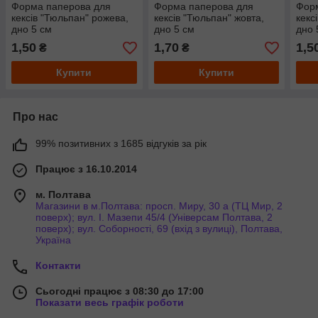
Форма паперова для
Форма паперова для
Фор
кексів "Тюльпан" рожева,
кексів "Тюльпан" жовта,
кекс
дно 5 см
дно 5 см
дно 
1,50
1,70
1,5
₴
₴
Купити
Купити
Про нас
99% позитивних з 1685 відгуків за рік
Працює з 16.10.2014
м. Полтава
Магазини в м.Полтава: просп. Миру, 30 а (ТЦ Мир, 2
поверх); вул. І. Мазепи 45/4 (Універсам Полтава, 2
поверх); вул. Соборності, 69 (вхід з вулиці), Полтава,
Україна
Контакти
Сьогодні працює з 08:30 до 17:00
Показати весь графік роботи