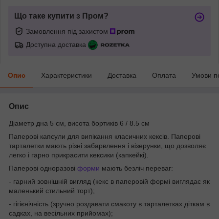
Що таке купити з Пром?
Замовлення під захистом
Доступна доставка
Опис
Характеристики
Доставка
Оплата
Умови п
Опис
Діаметр дна 5 см, висота бортиків 6 / 8.5 см
Паперові капсули для випікання класичних кексів. Паперові
тарталетки мають різні забарвлення і візерунки, що дозволяє
легко і гарно прикрасити кексики (капкейкі).
Паперові одноразові
форми
мають безліч переваг:
- гарний зовнішній вигляд (кекс в паперовій формі виглядає як
маленький стильний торт);
- гігієнічність (зручно роздавати смакоту в тарталетках діткам в
садках, на весільних прийомах);