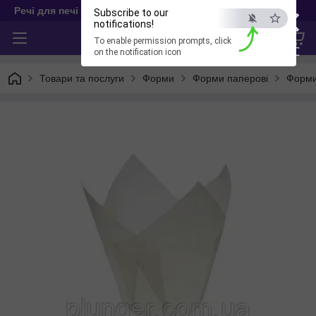
×
Речі для печі
Subscribe to our
notifications!
To enable permission prompts, click
ESC
on the notification icon
Товари та послуги
Форми
Форми паперові
Форми