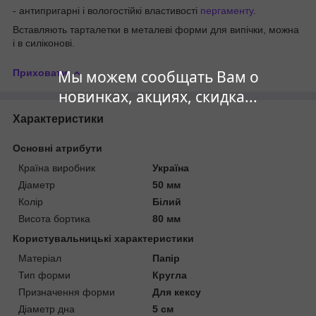
- антипригарні і вологостійкі властивості
пергаменту
.
Вставляють тарталетки в металеві форми для випічки, можна
і в силіконові.
Приховати
Мы можем сообщать Вам о
новинках, акциях, скидка...
Характеристики
Основні атрибути
Країна виробник
Україна
Діаметр
50 мм
Колір
Білий
Висота бортика
80 мм
Користувальницькі характеристики
Матеріал
Папір
Тип форми
Кругла
Призначення форми
Для кексу
Діаметр дна
5 см