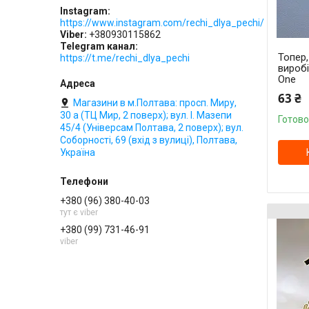
Instagram
https://www.instagram.com/rechi_dlya_pechi/
Viber
+380930115862
Telegram канал
Топер
https://t.me/rechi_dlya_pechi
вироб
One
63 ₴
Магазини в м.Полтава: просп. Миру,
30 а (ТЦ Мир, 2 поверх); вул. І. Мазепи
Готово
45/4 (Універсам Полтава, 2 поверх); вул.
Соборності, 69 (вхід з вулиці), Полтава,
Україна
+380 (96) 380-40-03
тут є viber
+380 (99) 731-46-91
viber