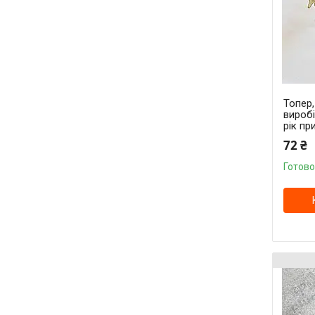
Топер
вироб
рік пр
72 ₴
Готово