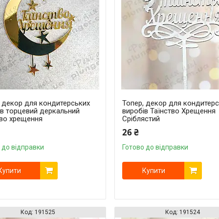
, декор для кондитерських
Топер, декор для кондитер
ів торцевий деркальний
виробів Таїнство Хрещення
тво хрещення
Сріблястий
26 ₴
 до відправки
Готово до відправки
Купити
Купити
191525
191524