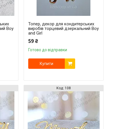
ських
Топер, декор для кондитерських
ний Boy
виробів торцевий дзеркальний Boy
and Girl
59 ₴
Готово до відправки
Купити
108