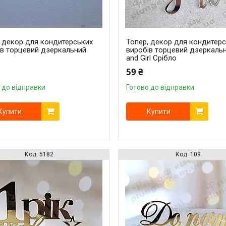
, декор для кондитерських
Топер, декор для кондитер
ів торцевий дзеркальний
виробів торцевий дзеркаль
and Girl Срібло
59 ₴
 до відправки
Готово до відправки
Купити
Купити
5182
109