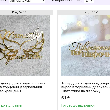
5447
3650
, декор для кондитерських
Топер, декор для кондитер
ів торцевий дзеркальний
виробів торцевий дзеркаль
тво хрещення
Півтортика на піврочку
61 ₴
 до відправки
Готово до відправки