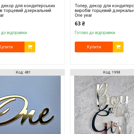
, декор для кондитерських
Топер, декор для кондитер
ів торцевий дзеркальний
виробів торцевий дзеркаль
ar
One year
63 ₴
 до відправки
Готово до відправки
Купити
Купити
481
1998