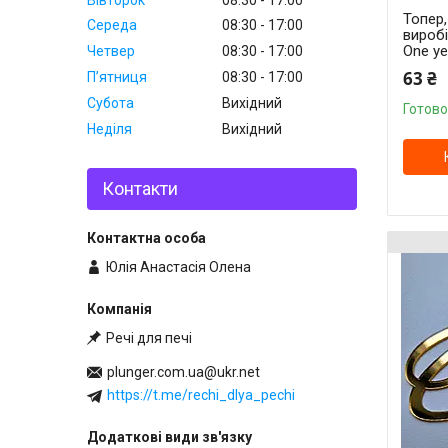
Топер
Середа
08:30
17:00
вироб
One ye
Четвер
08:30
17:00
63 ₴
Пʼятниця
08:30
17:00
Субота
Вихідний
Готово
Неділя
Вихідний
Контакти
Юлія Анастасія Олена
Речі для печі
plunger.com.ua@ukr.net
https://t.me/rechi_dlya_pechi