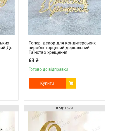
ських
Топер, декор для кондитерських
ний До
виробів торцевий деркальний
Таїнство хрещення
63 ₴
Готово до відправки
Купити
1679