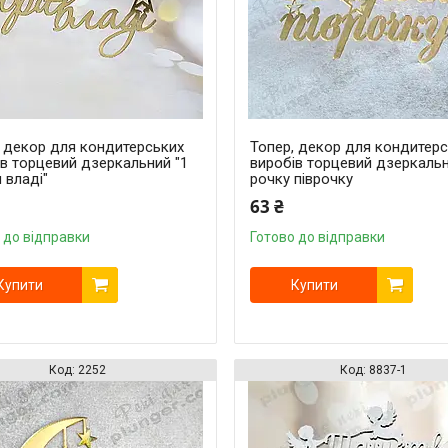
, декор для кондитерських
Топер, декор для кондитер
ів торцевий дзеркальний "1
виробів торцевий дзеркаль
и владі"
рочку піврочку
63 ₴
 до відправки
Готово до відправки
Купити
Купити
2252
8837-1