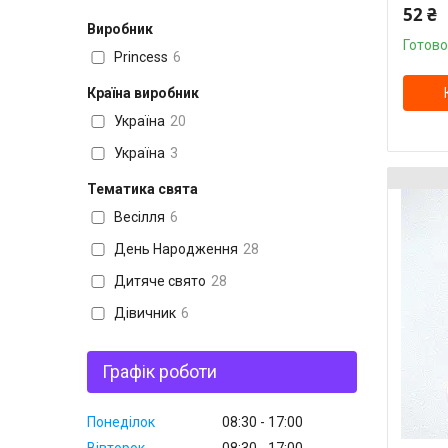
52 ₴
Виробник
Готово
Princess
6
Країна виробник
Україна
20
Україна
3
Тематика свята
Весілля
6
День Народження
28
Дитяче свято
28
Дівичник
6
Графік роботи
Понеділок
08:30
17:00
Вівторок
08:30
17:00