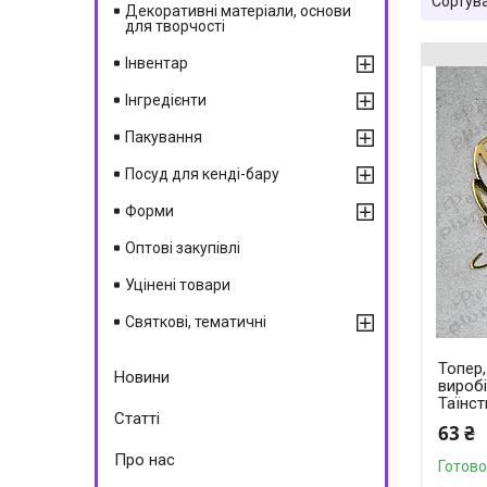
Декоративні матеріали, основи
для творчості
Інвентар
Інгредієнти
Пакування
Посуд для кенді-бару
Форми
Оптові закупівлі
Уцінені товари
Святкові, тематичні
Топер
Новини
вироб
Таїнс
Статті
63 ₴
Про нас
Готово