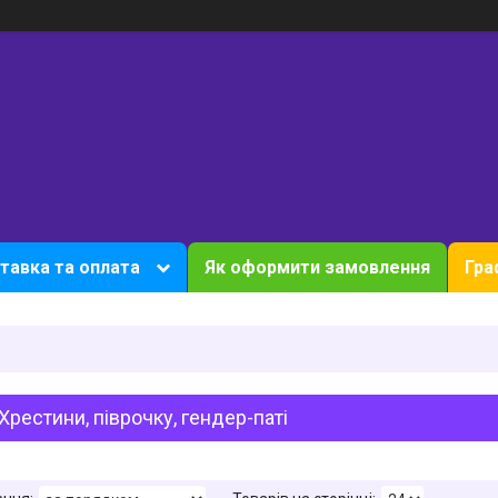
тавка та оплата
Як оформити замовлення
Гра
, Хрестини, піврочку, гендер-паті