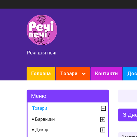
Речі для печі
Головна
Товари
Контакти
Дос
Товари
З Дн
Барвники
Декор