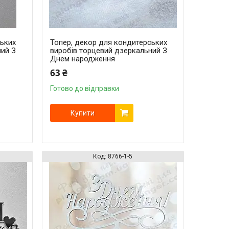
ських
Топер, декор для кондитерських
ний З
виробів торцевий дзеркальний З
Днем народження
63 ₴
Готово до відправки
Купити
8766-1-5