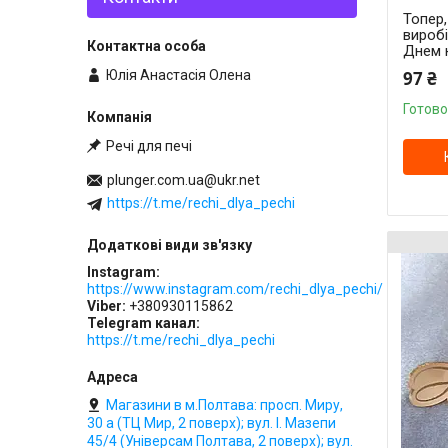
Топер
вироб
Днем 
Юлія Анастасія Олена
97 ₴
Готово
Речі для печі
plunger.com.ua@ukr.net
https://t.me/rechi_dlya_pechi
Instagram
https://www.instagram.com/rechi_dlya_pechi/
Viber
+380930115862
Telegram канал
https://t.me/rechi_dlya_pechi
Магазини в м.Полтава: просп. Миру,
30 а (ТЦ Мир, 2 поверх); вул. І. Мазепи
45/4 (Універсам Полтава, 2 поверх); вул.