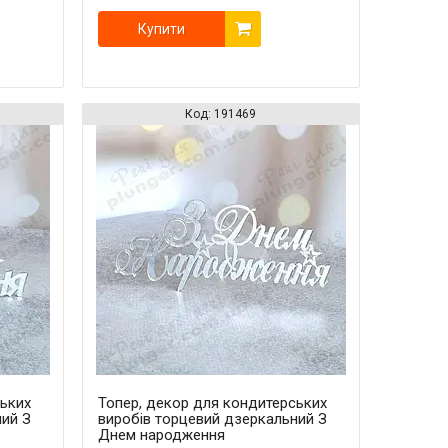
Купити
191469
ських
Топер, декор для кондитерських
ний З
виробів торцевий дзеркальний З
Днем народження