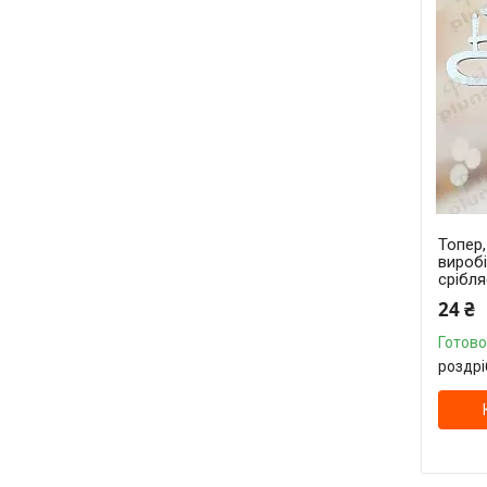
Топер
вироб
срібля
24 ₴
Готово
роздрі