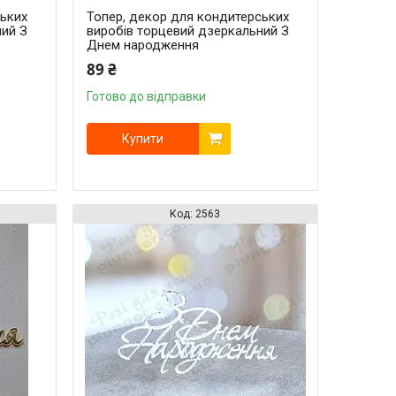
ських
Топер, декор для кондитерських
ний З
виробів торцевий дзеркальний З
Днем народження
89 ₴
Готово до відправки
Купити
2563