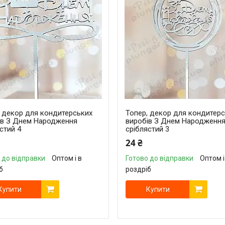
, декор для кондитерських
Топер, декор для кондитер
ів З Днем Народження
виробів З Днем Народженн
стий 4
сріблястий 3
24 ₴
 до відправки
Оптом і в
Готово до відправки
Оптом і
б
роздріб
Купити
Купити