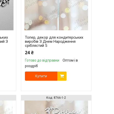
ських
Топер, декор для кондитерських
ний З
виробів З Днем Народження
сріблястий 5
24 ₴
Готово до відправки
Оптом і в
роздріб
Купити
8766-1-2