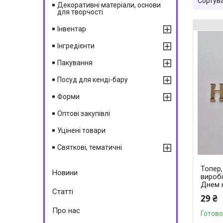
Декоративні матеріали, основи
для творчості
Інвентар
Інгредієнти
Пакування
Посуд для кенді-бару
Форми
Оптові закупівлі
Уцінені товари
Святкові, тематичні
Топер
Новини
вироб
Днем 
Статті
29 ₴
Про нас
Готово