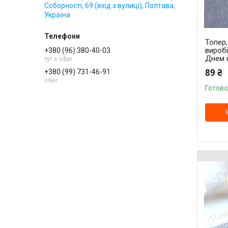
Соборності, 69 (вхід з вулиці), Полтава,
Україна
Топер
вироб
+380 (96) 380-40-03
Днем 
тут є viber
89 ₴
+380 (99) 731-46-91
viber
Готово