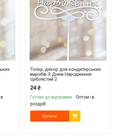
ських
Топер, декор для кондитерських
я
виробів З Днем Народження
сріблястий 2
24 ₴
 в
Готово до відправки
Оптом і в
роздріб
Купити