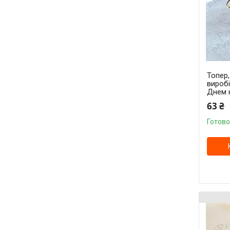
Топер
вироб
Днем 
63 ₴
Готово