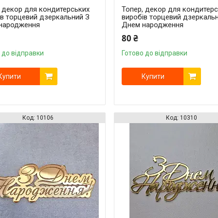
, декор для кондитерських
Топер, декор для кондитер
ів торцевий дзеркальний З
виробів торцевий дзеркаль
народження
Днем народження
80 ₴
 до відправки
Готово до відправки
Купити
Купити
10106
10310