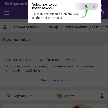
×
Речі для печі
Subscribe to our
notifications!
To enable permission prompts, click
ESC
on the notification icon
Товари та послуги
Декор
Їстівні картинки для кондит
Людина-павук
У цій категорії картинки з Людиною-павуком.
Якщо у вас є свої картинки, то можете надіслати нам на
пошту all4stove@ukr.net
На будь-яку картинку можна нанести напис, і це не впливає
Показати все
на ціну
Сортування
0
Фільтри