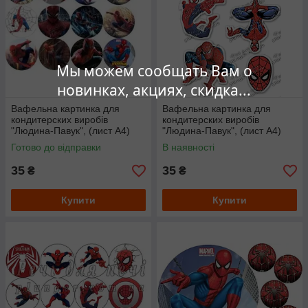
Мы можем сообщать Вам о
новинках, акциях, скидка...
Вафельна картинка для
Вафельна картинка для
кондитерских виробів
кондитерских виробів
"Людина-Павук", (лист А4)
"Людина-Павук", (лист А4)
Готово до відправки
В наявності
35
35
₴
₴
Купити
Купити