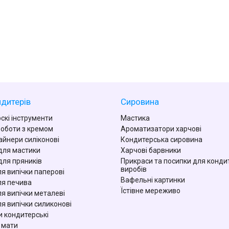
дитерів
Сировина
скі інструменти
Мастика
роботи з кремом
Ароматизатори харчові
айнери силіконові
Кондитерська сировина
для мастики
Харчові барвники
для пряників
Прикраси та посипки для конди
виробів
я випічки паперові
Вафельні картинки
я печива
Їстівне мереживо
я випічки металеві
я випічки силиконові
 кондитерські
 мати