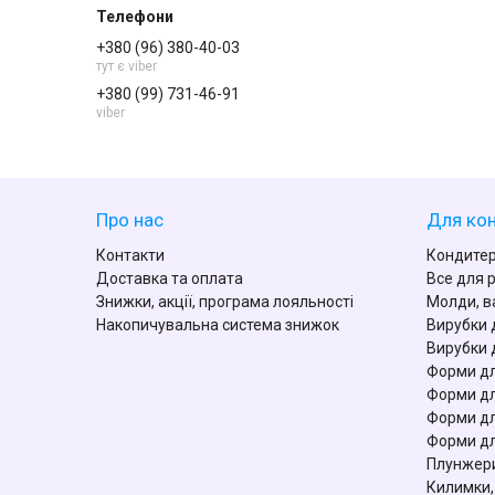
+380 (96) 380-40-03
тут є viber
+380 (99) 731-46-91
viber
Про нас
Для кон
Контакти
Кондитер
Доставка та оплата
Все для 
Знижки, акції, програма лояльності
Молди, в
Накопичувальна система знижок
Вирубки 
Вирубки 
Форми дл
Форми дл
Форми дл
Форми дл
Плунжери
Килимки,