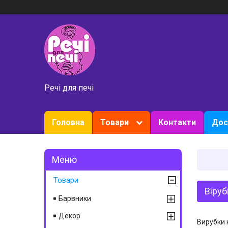
Речі для печі
Головна
Товари
Контакти
Дос
Товари
Віруб
Барвники
Декор
Вирубки 