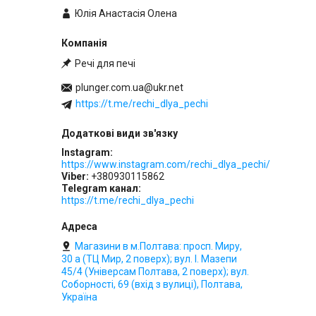
Юлія Анастасія Олена
Речі для печі
plunger.com.ua@ukr.net
https://t.me/rechi_dlya_pechi
Instagram
https://www.instagram.com/rechi_dlya_pechi/
Viber
+380930115862
Telegram канал
https://t.me/rechi_dlya_pechi
Магазини в м.Полтава: просп. Миру,
30 а (ТЦ Мир, 2 поверх); вул. І. Мазепи
45/4 (Універсам Полтава, 2 поверх); вул.
Соборності, 69 (вхід з вулиці), Полтава,
Україна