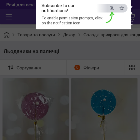
×
Речі для печі
Subscribe to our
notifications!
To enable permission prompts, click
ESC
on the notification icon
Товари та послуги
Декор
Солодкі прикраси для конд
Льодяники на паличці
Сортування
0
Фільтри