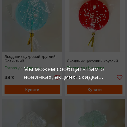
Льодяник цукровий круглий
Блакитний
Льодяник цукровий круглий
Мы можем сообщать Вам о
Готово до відправки
Готово до відправки
новинках, акциях, скидка...
38
38
₴
₴
Купити
Купити