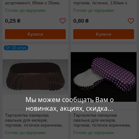
асортименті, 80мм х 35мм,
тортиків, тістечок, 130мм х
висота 25мм
30мм. висота 30мм
Готово до відправки
Готово до відправки
0,25
0,80
₴
₴
Купити
Купити
От 10 штук
Мы можем сообщать Вам о
новинках, акциях, скидка...
Тарталетка паперова
Тарталетка паперова
овальна для еклерів,
овальна для еклерів,
тортиків, тістечок коричнева,
тортиків, тістечок коричнева,
80 мм х 35 мм. висота 30 мм
145мм х 50мм. висота 24мм
Готово до відправки
Готово до відправки
Фіолетова