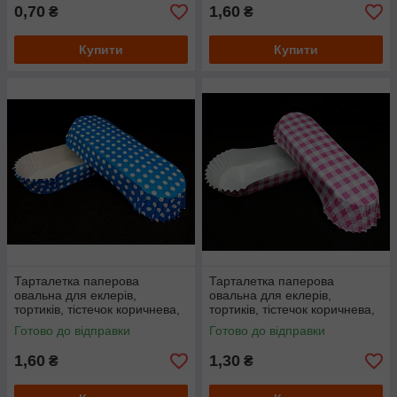
0,70
1,60
₴
₴
Купити
Купити
Тарталетка паперова
Тарталетка паперова
овальна для еклерів,
овальна для еклерів,
тортиків, тістечок коричнева,
тортиків, тістечок коричнева,
145мм х 50мм. висота 24мм
145мм х 50мм. висота 24мм
Готово до відправки
Готово до відправки
Синя
Рожева
1,60
1,30
₴
₴