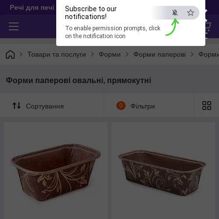
×
Речі для печі
Subscribe to our
notifications!
To enable permission prompts, click
ESC
on the notification icon
Товари та послуги
Форми
Форми паперові
Форми
Форми паперові овальні, прямокутні
Сортування
0
Фільтри