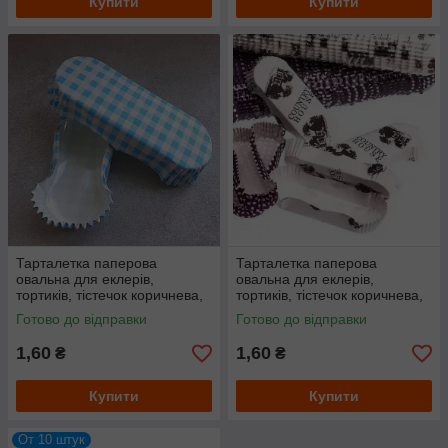
Купити
Купити
Тарталетка паперова
Тарталетка паперова
овальна для еклерів,
овальна для еклерів,
тортиків, тістечок коричнева,
тортиків, тістечок коричнева,
145 мм х 50 мм. висота 24
145 мм х 50 мм. висота 24
Готово до відправки
Готово до відправки
мм Синя клітинка
мм
1,60
1,60
₴
₴
Купити
Купити
От 10 штук