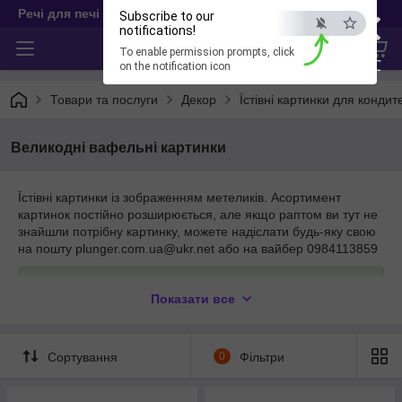
×
Речі для печі
Subscribe to our
notifications!
To enable permission prompts, click
ESC
on the notification icon
Товари та послуги
Декор
Їстівні картинки для кондит
Великодні вафельні картинки
Їстівні картинки із зображенням метеликів. Асортимент
картинок постійно розширюється, але якщо раптом ви тут не
знайшли потрібну картинку, можете надіслати будь-яку свою
на пошту plunger.com.ua@ukr.net або на вайбер 0984113859
Ще більше картинок в нашому
каталозі
Показати все
Сортування
0
Фільтри