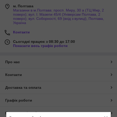
м. Полтава
Магазини в м.Полтава: просп. Миру, 30 а (ТЦ Мир, 2
поверх); вул. І. Мазепи 45/4 (Універсам Полтава, 2
поверх); вул. Соборності, 69 (вхід з вулиці), Полтава,
Україна
Контакти
Сьогодні працює з 08:30 до 17:00
Показати весь графік роботи
Про нас
Контакти
Доставка та оплата
Графік роботи
Повна версія сайту