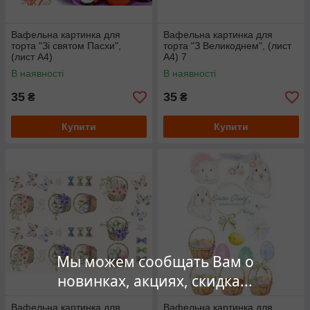
Вафельна картинка для
Вафельна картинка для
торта "Зі святом Пасхи",
торта "З Великоднем", (лист
(лист А4)
А4) 7
В наявності
В наявності
35
35
₴
₴
Купити
Купити
Мы можем сообщать Вам о
новинках, акциях, скидка...
Вафельна картинка для
Вафельна картинка для