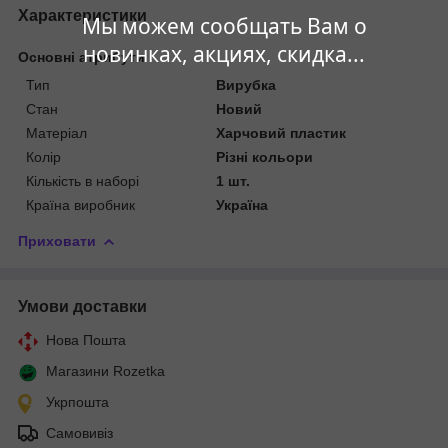
Характеристики
Мы можем сообщать Вам о
новинках, акциях, скидка...
Основні атрибути
Тип
Вирубка
Стан
Новий
Матеріал
Харчовий пластик
Колір
Різні кольори
Кількість в наборі
1 шт.
Країна виробник
Україна
Приховати
Умови доставки
Нова Пошта
Магазини Rozetka
Укрпошта
Самовивіз