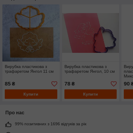
Вирубка пластикова з
Вирубка пластикова з
Виру
трафаретом Янгол 11 см
трафаретом Янгол, 10 см
плас
Мико
85
78
90
₴
₴
₴
Купити
Купити
Про нас
99% позитивних з 1696 відгуків за рік