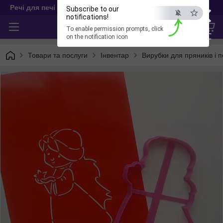
×
Речі для печі
Subscribe to our
notifications!
To enable permission prompts, click
ESC
on the notification icon
Товари та послуги
Інвентар
Вирубки для пряників і 