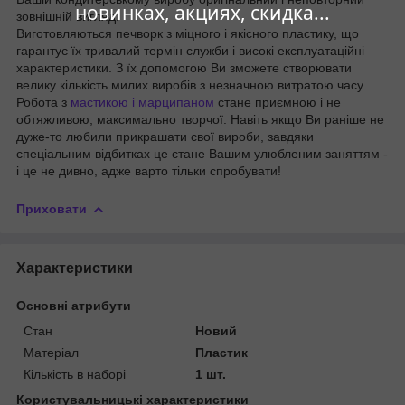
новинках, акциях, скидка...
зовнішній вигляд.
Виготовляються печворк з міцного і якісного пластику, що
гарантує їх тривалий термін служби і високі експлуатаційні
характеристики. З їх допомогою Ви зможете створювати
велику кількість милих виробів з незначною витратою часу.
Робота з
мастикою і марципаном
стане приємною і не
обтяжливою, максимально творчої. Навіть якщо Ви раніше не
дуже-то любили прикрашати свої вироби, завдяки
спеціальним відбитках це стане Вашим улюбленим заняттям -
і це не дивно, адже варто тільки спробувати!
Приховати
Характеристики
Основні атрибути
Стан
Новий
Матеріал
Пластик
Кількість в наборі
1 шт.
Користувальницькі характеристики