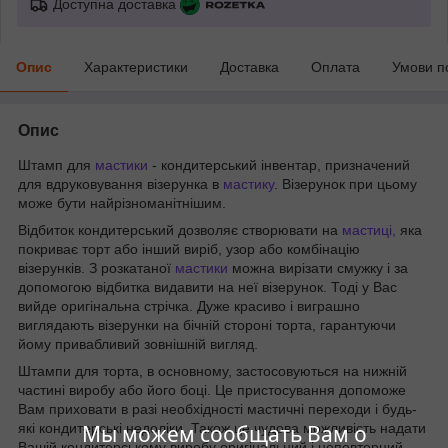
Доступна доставка
Опис
Характеристики
Доставка
Оплата
Умови п
Опис
Штамп для
мастики
- кондитерський інвентар, призначений
для вдруковування візерунка в
мастику
. Візерунок при цьому
може бути найрізноманітнішим.
Відбиток кондитерський дозволяє створювати на
мастиці,
яка
покриває торт або інший виріб, узор або комбінацію
візерунків. З розкатаної
мастики
можна вирізати смужку і за
допомогою відбитка видавити на неї візерунок. Тоді у Вас
вийде оригінальна стрічка. Дуже красиво і виграшно
виглядають візерунки на бічній стороні торта, гарантуючи
йому привабливий зовнішній вигляд.
Штампи для торта, в основному, застосовуються на нижній
частині виробу або його боці. Це пристосування допоможе
Вам приховати в разі необхідності мастичні переходи і будь-
Мы можем сообщать Вам о
які кондитерські недоліки. Також це чудова можливість надати
Вашій кондитерському виробу оригінальний і неповторний