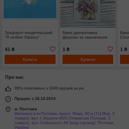
Трафарет кондитерський
Бірка декоративна
Бірк
"Я люблю Україну"
Дякуємо за замовлення
Соня
41
1
1
₴
₴
₴
Купити
Купити
Про нас
99% позитивних з 1689 відгуків за рік
Працює з 16.10.2014
м. Полтава
Магазини в м.Полтава: просп. Миру, 30 а (ТЦ Мир, 2
поверх); вул. І. Мазепи 45/4 (Універсам Полтава, 2
поверх); вул. Соборності, 69 (вхід з вулиці), Полтава,
Україна