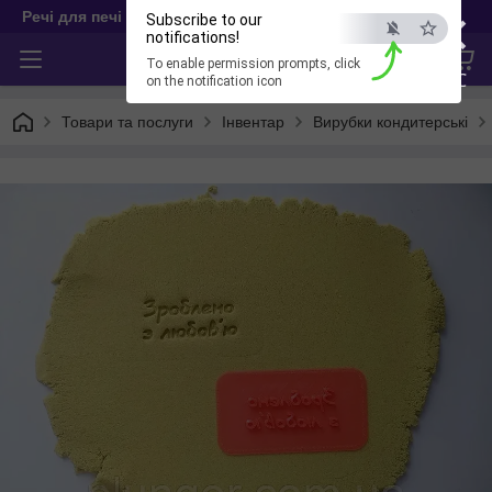
×
Речі для печі
Subscribe to our
notifications!
To enable permission prompts, click
ESC
on the notification icon
Товари та послуги
Інвентар
Вирубки кондитерські