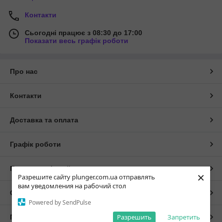
Контакти
Сьогодні працює з 08:30 до 17:00
Показати весь графік роботи
Про нас
Контакти
Доставка та оплата
Графік роботи
Повна версія сайту
×
Разрешите сайту plunger.com.ua отправлять
вам уведомления на рабочий стол
Сайт створено на маркетплейсі
Prom.ua
Powered by SendPulse
Разрешить
Запретить
Політика конфіденційності