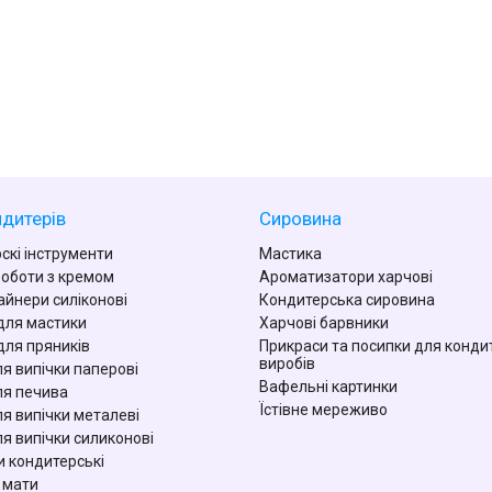
дитерів
Сировина
скі інструменти
Мастика
роботи з кремом
Ароматизатори харчові
айнери силіконові
Кондитерська сировина
для мастики
Харчові барвники
для пряників
Прикраси та посипки для конди
виробів
я випічки паперові
Вафельні картинки
я печива
Їстівне мереживо
я випічки металеві
я випічки силиконові
 кондитерські
 мати