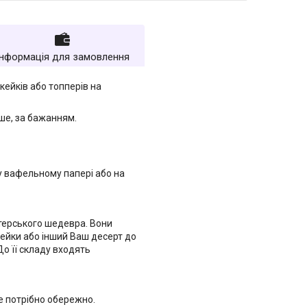
Інформація для замовлення
кейків або топперів на
нше, за бажанням.
 вафельному папері або на
терського шедевра. Вони
кейки або інший Ваш десерт до
До її складу входять
е потрібно обережно.