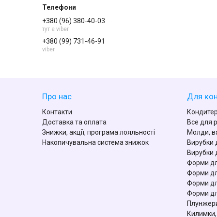
+380 (96) 380-40-03
тут є viber
+380 (99) 731-46-91
viber
Про нас
Для кон
Контакти
Кондитер
Доставка та оплата
Все для 
Знижки, акції, програма лояльності
Молди, в
Накопичувальна система знижок
Вирубки 
Вирубки 
Форми дл
Форми дл
Форми дл
Форми дл
Плунжери
Килимки,