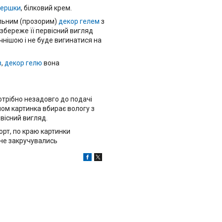
вершки
, білковий крем.
альним (прозорим)
декор гелем
з
збереже її первісний вигляд
чнішою і не буде вигинатися на
в
,
декор гелю
вона
потрібно незадовго до подачі
ином картинка вбирає вологу з
вісний вигляд.
торт, по краю картинки
 не закручувались