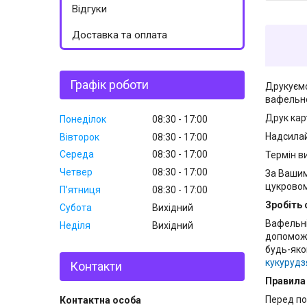
Відгуки
Доставка та оплата
Графік роботи
Друкуємо
вафельно
Друк кар
Понеділок
08:30
17:00
Надсилай
Вівторок
08:30
17:00
Середа
08:30
17:00
Термін ви
Четвер
08:30
17:00
За Вашим
цукровом
Пʼятниця
08:30
17:00
Зробіть 
Субота
Вихідний
Вафельні
Неділя
Вихідний
допоможу
будь-яко
кукурудз
Контакти
Правила
Перед по