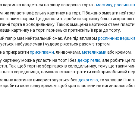
 картинка кладеться на рівну поверхню торта -
мастику
,
рослинні 
м, як укласти вафельну картинку на торт, її бажано змазати нейтр
рін тонким шаром. Це дозволить зробити картинку більш яскравою і 
іганні торта в холодильнику. Також змащена картинка стане пласти
лавши картинку на торт, гарненько притисніть її краї до торту.
й папір має нейтральний смак. Але під впливом
рослинних вершкі
ується, набуває смак і чудово ріжеться разом з тортом.
на прикрасити
присипками
, линвочками,
метеликами
або кремом.
 картинку можна укласти на торт і без
декор гелю
, але робити це 
 стіл. Так, щоб торт не зберігався в холодильнику, тому що таким ч
нього середовища, намокає і може втратити свій привабливий пер
ельна картинка використовується без
декогелю
, то уклавши її на 
 зробити окантовку кремом, щоб краї пластини не вигиналася або