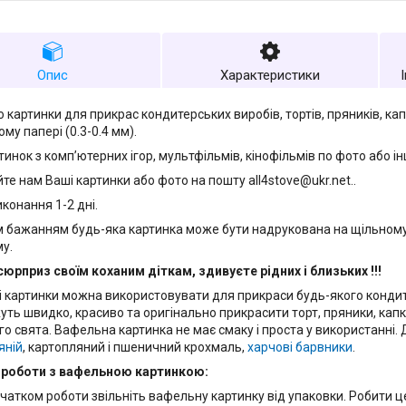
Опис
Характеристики
 картинки для прикрас кондитерських виробів, тортів, пряників, кап
му папері (0.3-0.4 мм).
тинок з комп’ютерних ігор, мультфільмів, кінофільмів по фото або і
те нам Ваші картинки або фото на пошту all4stove@ukr.net..
конання 1-2 дні.
 бажанням будь-яка картинка може бути надрукована на щільному
у.
сюрприз своїм коханим діткам, здивуєте рідних і близьких !!!
 картинки можна використовувати для прикраси будь-якого конди
ть швидко, красиво та оригінально прикрасити торт, пряники, кап
го свята. Вафельна картинка не має смаку і проста у використанні. 
яній
, картопляний і пшеничний крохмаль,
харчові барвники
.
 роботи з вафельною картинкою:
чатком роботи звільніть вафельну картинку від упаковки. Робити ц