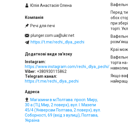
Вафельна
Юлія Анастасія Олена
Перед ти
обох сто
при збер
Речі для печі
торті. Ук
plunger.com.ua@ukr.net
Вафельни
розм'якш
https://t.me/rechi_dlya_pechi
Краї мож
Вафельну
Instagram
торта на
https://www.instagram.com/rechi_dlya_pechi/
навколиш
Viber
+380930115862
Якщо ваф
Telegram канал
найкраще
https://t.me/rechi_dlya_pechi
Магазини в м.Полтава: просп. Миру,
30 а (ТЦ Мир, 2 поверх); вул. І. Мазепи
45/4 (Універсам Полтава, 2 поверх); вул.
Соборності, 69 (вхід з вулиці), Полтава,
Україна