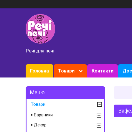
Речі для печі
Головна
Товари
Контакти
Дос
Товари
Вафел
Барвники
Декор