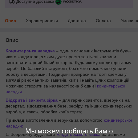
Доступна доставка
Опис
Характеристики
Доставка
Оплата
Умови п
Опис
Кондитерська насадка
–
один з основних інструментів будь-
якого кондитера, з яким дуже просто за лічені хвилини
виготовити гарний білий декор на будь-якому кондитерському
виробі. Це базовий інструмент, без якого неможливо уявити
роботу з десертами. Традиційні прикраси на торті кремом у
вигляді різноманітних завитків, квітів і навіть цілих композицій,
можливо створити за наявності хоча б однієї
кондитерської
насадки
.
Відкрита і закрита зірка
– для гарних завитків, візерунків на
десертах, відсаджування безе, зефіру, та інших кондитерських
виробів, а також, обробки країв торта;
Приклад
виготовлення візерунка за допомогою
кондитерської
насадки:
Мы можем сообщать Вам о
1. Всередину будь-якого
кондитерського мішка
вставляємо