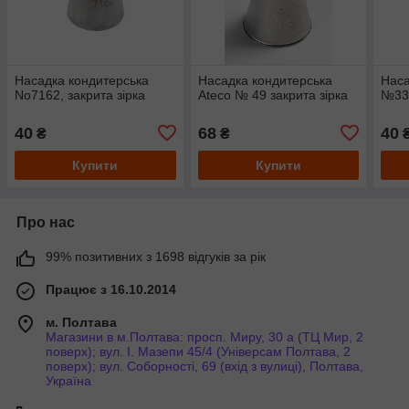
Насадка кондитерська
Насадка кондитерська
Наса
No7162, закрита зірка
Ateco № 49 закрита зірка
№336
40
68
40
₴
₴
Купити
Купити
Про нас
99% позитивних з 1698 відгуків за рік
Працює з 16.10.2014
м. Полтава
Магазини в м.Полтава: просп. Миру, 30 а (ТЦ Мир, 2
поверх); вул. І. Мазепи 45/4 (Універсам Полтава, 2
поверх); вул. Соборності, 69 (вхід з вулиці), Полтава,
Україна