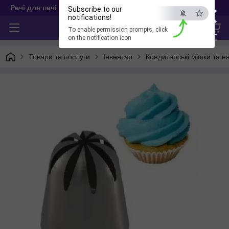
×
Речі для печі
Subscribe to our
notifications!
To enable permission prompts, click
ESC
on the notification icon
Товари та послуги
Інвентар
Кондитерські мішки та н