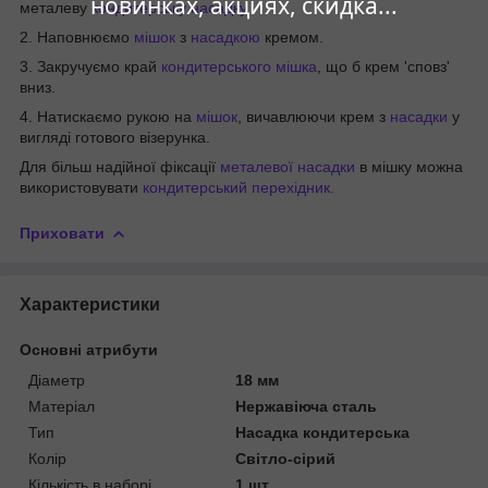
новинках, акциях, скидка...
металеву
кондитерську насадку.
2. Наповнюємо
мішок
з
насадкою
кремом.
3. Закручуємо край
кондитерського мішка
, що б крем 'сповз'
вниз.
4. Натискаємо рукою на
мішок
, вичавлюючи крем з
насадки
у
вигляді готового візерунка.
Для більш надійної фіксації
металевої насадки
в мішку можна
використовувати
кондитерський перехідник.
Приховати
Характеристики
Основні атрибути
Діаметр
18 мм
Матеріал
Нержавіюча сталь
Тип
Насадка кондитерська
Колір
Світло-сірий
Кількість в наборі
1 шт.