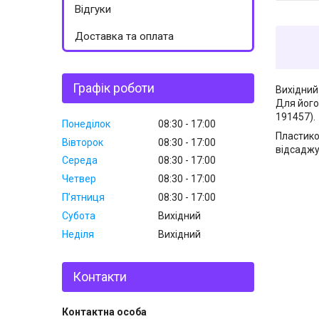
Відгуки
Доставка та оплата
Графік роботи
Вихідний
Для його
191457).
Понеділок
08:30
17:00
Пластико
Вівторок
08:30
17:00
відсаджу
Середа
08:30
17:00
Четвер
08:30
17:00
Пʼятниця
08:30
17:00
Субота
Вихідний
Неділя
Вихідний
Контакти