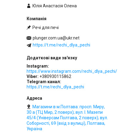
Юлія Анастасія Олена
Речі для печі
plunger.com.ua@ukr.net
https://t.me/rechi_dlya_pechi
Instagram
https://www.instagram.com/rechi_dlya_pechi/
Viber
+380930115862
Telegram канал
https://t.me/rechi_dlya_pechi
Магазини в м.Полтава: просп. Миру,
30 а (ТЦ Мир, 2 поверх); вул. І. Мазепи
45/4 (Універсам Полтава, 2 поверх); вул.
Соборності, 69 (вхід з вулиці), Полтава,
Україна