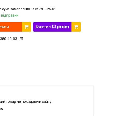
а сума замовлення на сайті — 250 ₴
 відправки
упити
Купити з
 380-40-03
r
який товар не покидаючи сайту.
тю