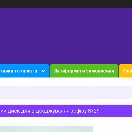
тавка та оплата
Як оформити замовлення
Гра
ний диск для відсаджування зефіру №29