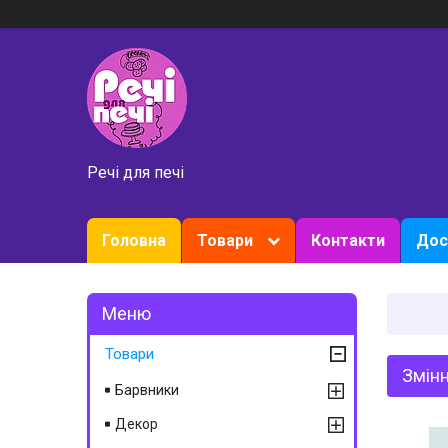
Речі для печі
Головна
Товари
Контакти
Дос
Товари
Змін
Барвники
Декор