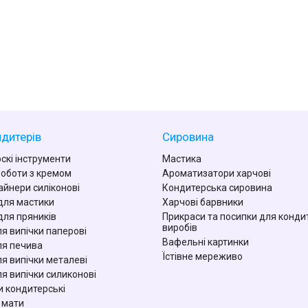
дитерів
Сировина
скі інструменти
Мастика
роботи з кремом
Ароматизатори харчові
айнери силіконові
Кондитерська сировина
для мастики
Харчові барвники
для пряників
Прикраси та посипки для конди
виробів
я випічки паперові
Вафельні картинки
я печива
Їстівне мереживо
я випічки металеві
я випічки силиконові
 кондитерські
 мати