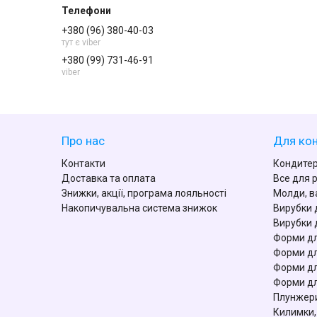
+380 (96) 380-40-03
тут є viber
+380 (99) 731-46-91
viber
Про нас
Для кон
Контакти
Кондитер
Доставка та оплата
Все для 
Знижки, акції, програма лояльності
Молди, в
Накопичувальна система знижок
Вирубки 
Вирубки 
Форми дл
Форми дл
Форми дл
Форми дл
Плунжери
Килимки,