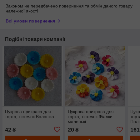
Законом не передбачено повернення та обмін даного товару
належної якості
Всі умови повернення
Подібні товари компанії
Цукрова прикраса для
Цукрова прикраса для
Цукр
торта, тістечок Волошка
торта, тістечок Фіалки
торт
маленькі
Полі
42
20
161
₴
₴