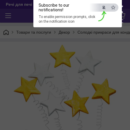
×
Речі для печі
Subscribe to our
notifications!
To enable permission prompts, click
ESC
on the notification icon
Товари та послуги
Декор
Солодкі прикраси для конд