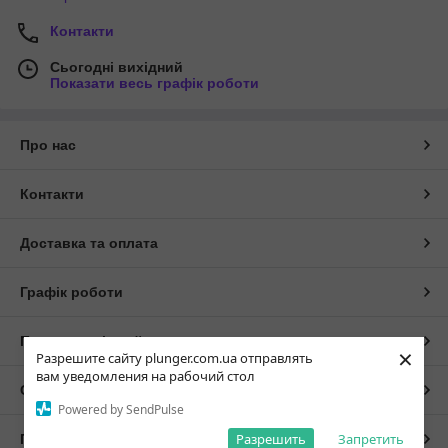
Контакти
Сьогодні вихідний
Показати весь графік роботи
Про нас
Контакти
Доставка та оплата
Графік роботи
Повна версія сайту
×
Разрешите сайту plunger.com.ua отправлять
вам уведомления на рабочий стол
Сайт створено на маркетплейсі
Prom.ua
Powered by SendPulse
Разрешить
Запретить
Політика конфіденційності