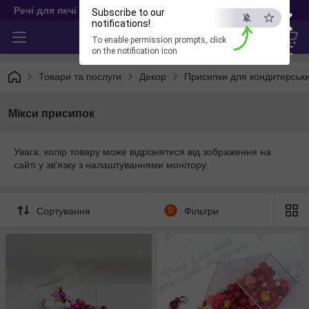
×
Речі для печі
Subscribe to our
notifications!
To enable permission prompts, click
ESC
on the notification icon
Товари та послуги
Декор
Присипки для кондитерськи
Мікси присипок
Увага, колір товару може відрізнятися від зображення на
сайті у зв'язку з налаштуваннями монітору.
Сортування
0
Фільтри