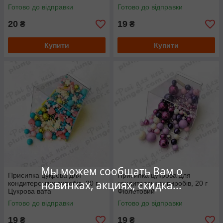
Готово до відправки
Готово до відправки
20
19
₴
₴
Купити
Купити
Мы можем сообщать Вам о
Присипка цукрова для
Присипка цукрова для
новинках, акциях, скидка...
кондитерських виробів, 20 г
кондитерських виробів, 20 г
Цукрова вата
Фіолетовий
Готово до відправки
Готово до відправки
19
19
₴
₴