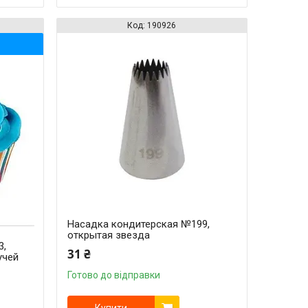
190926
Насадка кондитерская №199,
открытая звезда
3,
31 ₴
учей
Готово до відправки