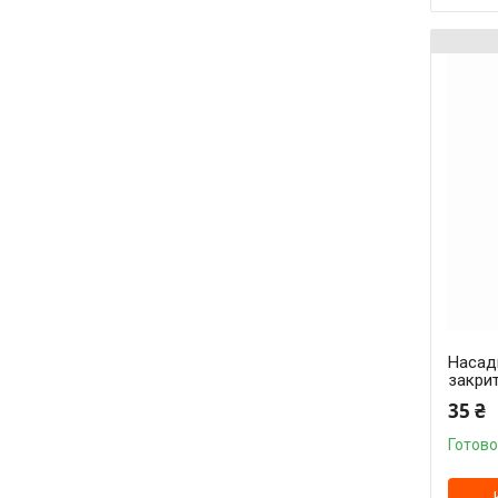
Насад
закрит
35 ₴
Готово