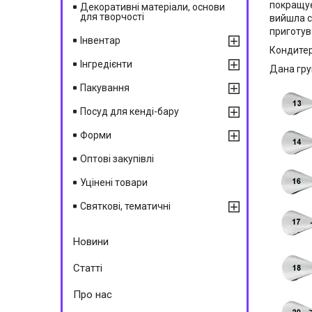
покращує
Декоративні матеріали, основи
для творчості
вийшла с
приготув
Інвентар
Кондитер
Інгредієнти
Дана груп
Пакування
Посуд для кенді-бару
Форми
Оптові закупівлі
Уцінені товари
Святкові, тематичні
Новини
Статті
Про нас