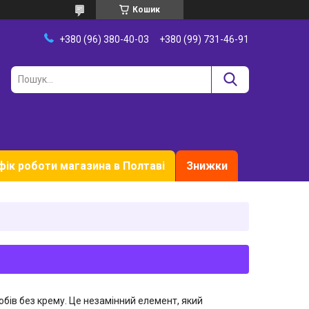
Кошик
+380 (96) 380-40-03
+380 (99) 731-46-91
фік роботи магазина в Полтаві
Знижки
обів без крему. Це незамінний елемент, який