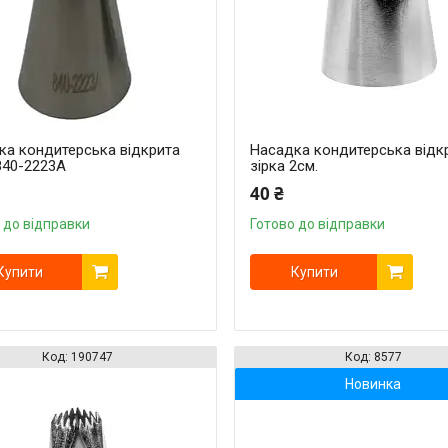
ка кондитерська відкрита
Насадка кондитерська відк
840-2223А
зірка 2см.
40 ₴
 до відправки
Готово до відправки
Купити
Купити
190747
8577
Новинка