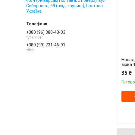
45/4 (Універсам Полтава, 2 поверх); вул.
Соборності, 69 (вхід з вулиці), Полтава,
Україна
+380 (96) 380-40-03
тут є viber
+380 (99) 731-46-91
viber
Насад
зірка 
35 ₴
Готово