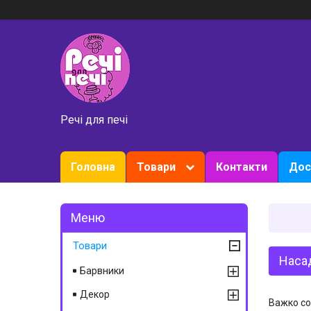
Речі для печі
Головна
Товари
Контакти
Дос
Товари
Насад
Барвники
Декор
Важко со