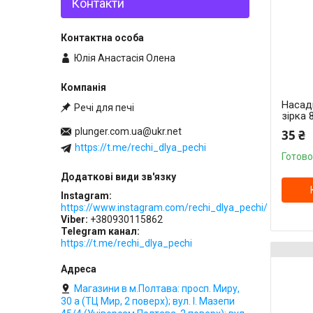
Контакти
Юлія Анастасія Олена
Насад
Речі для печі
зірка 
plunger.com.ua@ukr.net
35 ₴
https://t.me/rechi_dlya_pechi
Готово
Instagram
https://www.instagram.com/rechi_dlya_pechi/
Viber
+380930115862
Telegram канал
https://t.me/rechi_dlya_pechi
Магазини в м.Полтава: просп. Миру,
30 а (ТЦ Мир, 2 поверх); вул. І. Мазепи