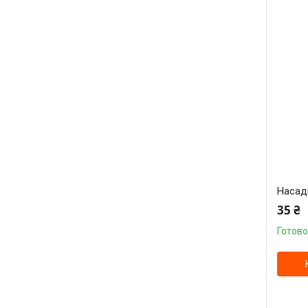
Насад
35 ₴
Готово