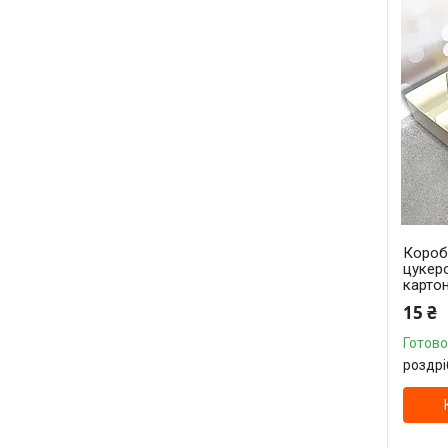
Короб
цукеро
карто
15 ₴
Готово
роздрі