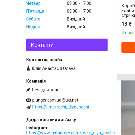
Четвер
08:30
17:00
Короб
колби 
Пʼятниця
08:30
17:00
стрічк
Субота
Вихідний
13 ₴
Неділя
Вихідний
В наяв
Контакти
Юлія Анастасія Олена
Речі для печі
plunger.com.ua@ukr.net
https://t.me/rechi_dlya_pechi
Instagram
https://www.instagram.com/rechi_dlya_pechi/