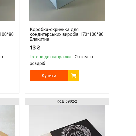
Коробка-скринька для
100*80
кондитерських виробів 170*100*80
Блакитна
13 ₴
 в
Готово до відправки
Оптом і в
роздріб
Купити
6902-2