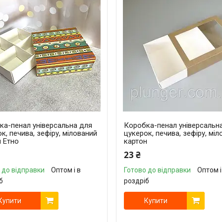
ка-пенал універсальна для
Коробка-пенал універсальн
к, печива, зефіру, мілований
цукерок, печива, зефіру, мі
н Етно
картон
23 ₴
 до відправки
Оптом і в
Готово до відправки
Оптом і
б
роздріб
Купити
Купити