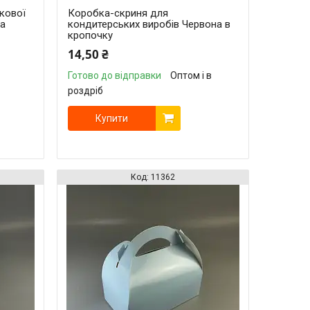
кової
Коробка-скриня для
та
кондитерських виробів Червона в
кропочку
14,50 ₴
Готово до відправки
Оптом і в
роздріб
Купити
11362