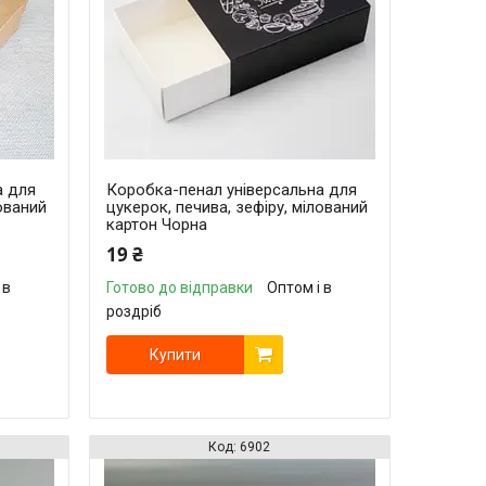
а для
Коробка-пенал універсальна для
лований
цукерок, печива, зефіру, мілований
картон Чорна
19 ₴
 в
Готово до відправки
Оптом і в
роздріб
Купити
6902