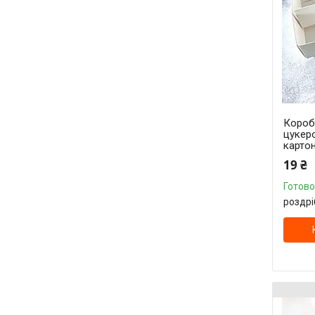
Короб
цукеро
картон
19 ₴
Готово
роздрі