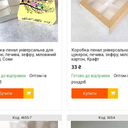
ка-пенал універсальна для
Коробка-пенал універсальн
к, печива, зефіру, мілований
цукерок, печива, зефіру, мі
, Сови
картон, Крафт
33 ₴
 до відправки
Оптом і в
Готово до відправки
Оптом і
б
роздріб
Купити
Купити
4655-7
3654