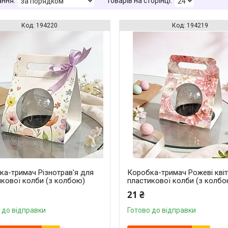
194220
194219
ка-тримач Різнотрав'я для
Коробка-тримач Рожеві кві
икової колби (з колбою)
пластикової колби (з колбо
21 ₴
 до відправки
Готово до відправки