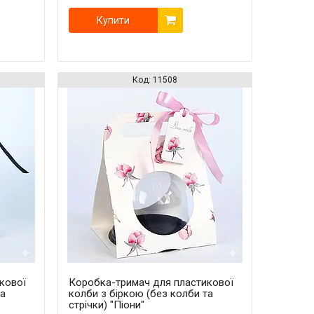
Купити
11508
кової
Коробка-тримач для пластикової
та
колби з біркою (без колби та
стрічки) "Піони"