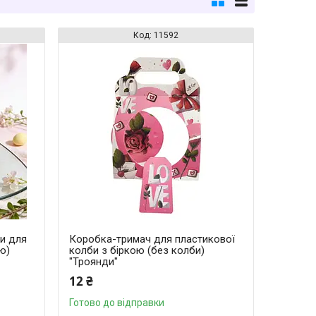
11592
ти для
Коробка-тримач для пластикової
ю)
колби з біркою (без колби)
"Троянди"
12 ₴
Готово до відправки