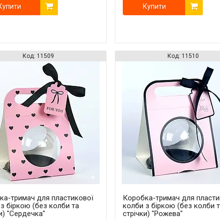
Купити
Купити
11509
11510
ка-тримач для пластикової
Коробка-тримач для пласти
з біркою (без колби та
колби з біркою (без колби 
и) "Сердечка"
стрічки) "Рожева"