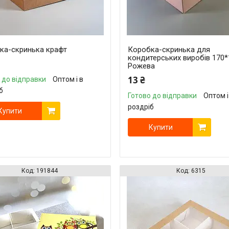
ка-скринька крафт
Коробка-скринька для
кондитерських виробів 170*
Рожева
13 ₴
 до відправки
Оптом і в
б
Готово до відправки
Оптом і
роздріб
Купити
Купити
191844
6315