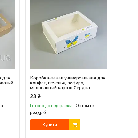
а для
Коробка-пенал универсальная для
лований
конфет, печенья, зефира,
мелованный картон Сердца
23 ₴
 в
Готово до відправки
Оптом і в
роздріб
Купити