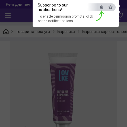
×
Речі для печі
Subscribe to our
notifications!
To enable permission prompts, click
ESC
on the notification icon
Товари та послуги
Барвники
Барвники харчові гелеві