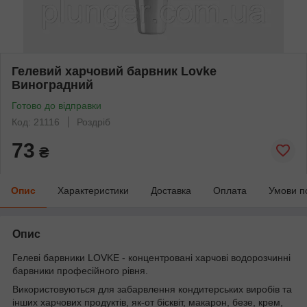
Гелевий харчовий барвник Lovke
Виноградний
Готово до відправки
Код: 21116
Роздріб
73
₴
Опис
Характеристики
Доставка
Оплата
Умови п
Опис
Гелеві барвники LOVKE - концентровані харчові водорозчинні
барвники професійного рівня.
Використовуються для забарвлення кондитерських виробів та
інших харчових продуктів, як-от бісквіт, макарон, безе, крем,