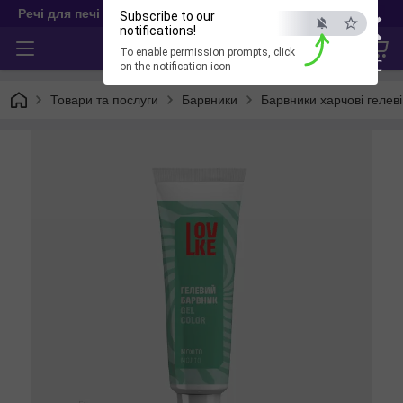
×
Речі для печі
Subscribe to our
notifications!
To enable permission prompts, click
ESC
on the notification icon
Товари та послуги
Барвники
Барвники харчові гелеві