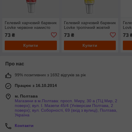
Гелевий харчовий барвник
Гелевий харчовий барвник
Геле
Lovke червоне намисто
Lovke тропічний жовтий
Lovk
73
73
73
₴
₴
Купити
Купити
Про нас
99% позитивних з 1692 відгуків за рік
Працює з 16.10.2014
м. Полтава
Магазини в м.Полтава: просп. Миру, 30 а (ТЦ Мир, 2
поверх); вул. І. Мазепи 45/4 (Універсам Полтава, 2
поверх); вул. Соборності, 69 (вхід з вулиці), Полтава,
Україна
Контакти