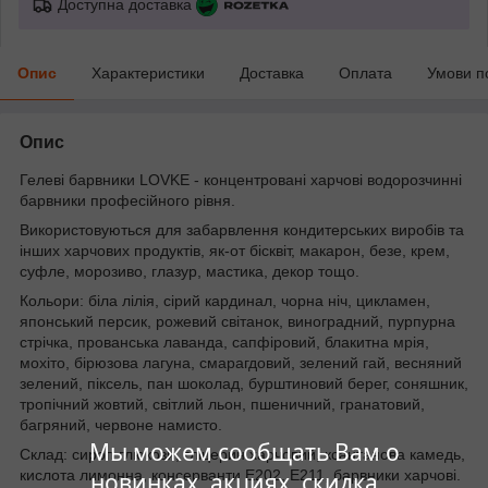
Доступна доставка
Опис
Характеристики
Доставка
Оплата
Умови п
Опис
Гелеві барвники LOVKE - концентровані харчові водорозчинні
барвники професійного рівня.
Використовуються для забарвлення кондитерських виробів та
інших харчових продуктів, як-от бісквіт, макарон, безе, крем,
суфле, морозиво, глазур, мастика, декор тощо.
Кольори: біла лілія, сірий кардинал, чорна ніч, цикламен,
японський персик, рожевий світанок, виноградний, пурпурна
стрічка, прованська лаванда, сапфіровий, блакитна мрія,
мохіто, бірюзова лагуна, смарагдовий, зелений гай, весняний
зелений, піксель, пан шоколад, бурштиновий берег, соняшник,
тропічний жовтий, світлий льон, пшеничний, гранатовий,
багряний, червоне намисто.
Мы можем сообщать Вам о
Склад: сироп глюкози, гліцерин харчовий, ксантанова камедь,
кислота лимонна, консерванти Е202, Е211, барвники харчові.
новинках, акциях, скидка...