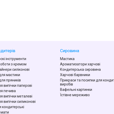
дитерів
Сировина
скі інструменти
Мастика
роботи з кремом
Ароматизатори харчові
айнери силіконові
Кондитерська сировина
для мастики
Харчові барвники
для пряників
Прикраси та посипки для конди
виробів
я випічки паперові
Вафельні картинки
я печива
Їстівне мереживо
я випічки металеві
я випічки силиконові
 кондитерські
 мати