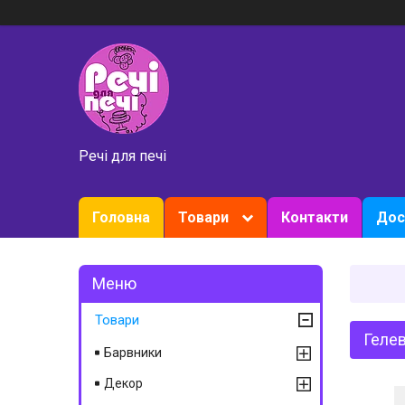
Речі для печі
Головна
Товари
Контакти
Дос
Товари
Геле
Барвники
Декор