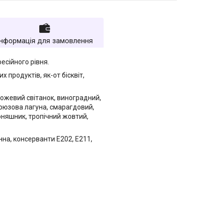
Інформація для замовлення
есійного рівня.
продуктів, як-от бісквіт,
 рожевий світанок, виноградний,
ірюзова лагуна, смарагдовий,
оняшник, тропічний жовтий,
на, консерванти Е202, Е211,