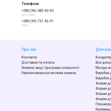
+380 (96) 380-40-03
тут є viber
+380 (99) 731-46-91
viber
Про нас
Для кон
Контакти
Кондитер
Доставка та оплата
Все для 
Знижки, акції, програма лояльності
Молди, в
Накопичувальна система знижок
Вирубки 
Вирубки 
Форми дл
Форми дл
Форми дл
Форми дл
Плунжери
Килимки,