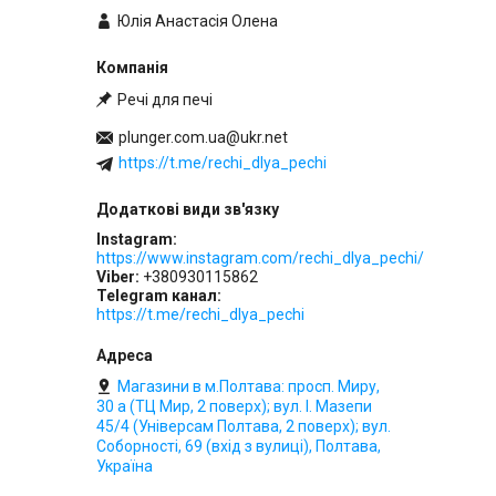
Юлія Анастасія Олена
Речі для печі
plunger.com.ua@ukr.net
https://t.me/rechi_dlya_pechi
Instagram
https://www.instagram.com/rechi_dlya_pechi/
Viber
+380930115862
Telegram канал
https://t.me/rechi_dlya_pechi
Магазини в м.Полтава: просп. Миру,
30 а (ТЦ Мир, 2 поверх); вул. І. Мазепи
45/4 (Універсам Полтава, 2 поверх); вул.
Соборності, 69 (вхід з вулиці), Полтава,
Україна