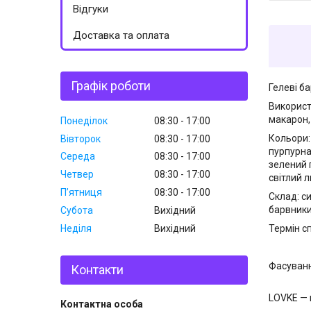
Відгуки
Доставка та оплата
Графік роботи
Гелеві б
Використ
макарон,
Понеділок
08:30
17:00
Кольори: 
Вівторок
08:30
17:00
пурпурна
Середа
08:30
17:00
зелений 
Четвер
08:30
17:00
світлий 
Пʼятниця
08:30
17:00
Склад: с
барвники
Субота
Вихідний
Неділя
Вихідний
Термін с
Фасуванн
Контакти
LOVKE — 