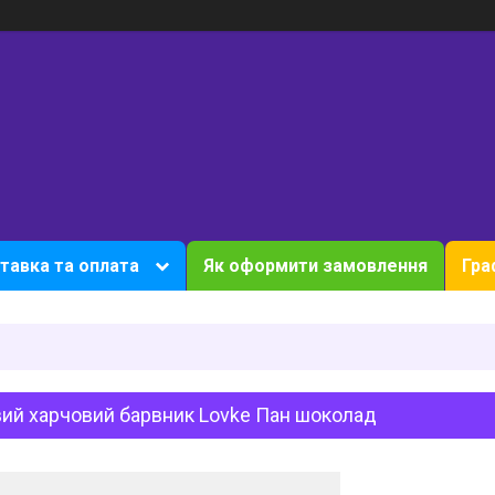
тавка та оплата
Як оформити замовлення
Гра
вий харчовий барвник Lovke Пан шоколад