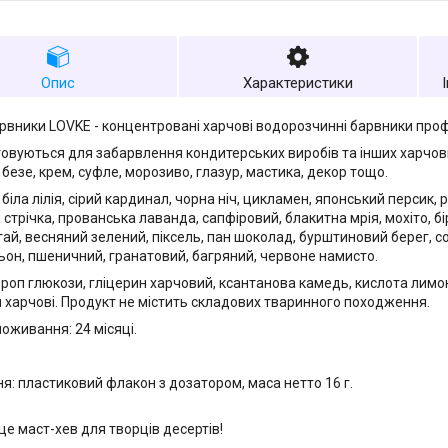
Опис
Характеристики
арвники LOVKE - концентровані харчові водорозчинні барвники проф
овуються для забарвлення кондитерських виробів та інших харчових 
 безе, крем, суфле, морозиво, глазур, мастика, декор тощо.
біла лілія, сірий кардинал, чорна ніч, цикламен, японський персик,
 стрічка, прованська лаванда, сапфіровий, блакитна мрія, мохіто, б
гай, весняний зелений, піксель, пан шоколад, бурштиновий берег, с
льон, пшеничний, гранатовий, багряний, червоне намисто.
ироп глюкози, гліцерин харчовий, ксантанова камедь, кислота лимон
 харчові. Продукт не містить складових тваринного походження.
поживання: 24 місяці.
я: пластиковий флакон з дозатором, маса нетто 16 г.
це маст-хев для творців десертів!