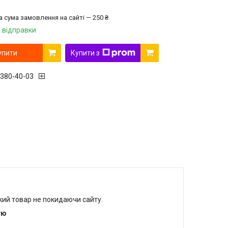
а сума замовлення на сайті — 250 ₴
 відправки
упити
Купити з
 380-40-03
r
який товар не покидаючи сайту.
тю