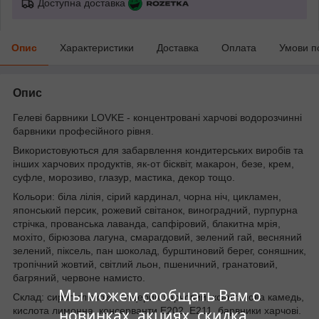
Доступна доставка
Опис
Характеристики
Доставка
Оплата
Умови п
Опис
Гелеві барвники LOVKE - концентровані харчові водорозчинні
барвники професійного рівня.
Використовуються для забарвлення кондитерських виробів та
інших харчових продуктів, як-от бісквіт, макарон, безе, крем,
суфле, морозиво, глазур, мастика, декор тощо.
Кольори: біла лілія, сірий кардинал, чорна ніч, цикламен,
японський персик, рожевий світанок, виноградний, пурпурна
стрічка, прованська лаванда, сапфіровий, блакитна мрія,
мохіто, бірюзова лагуна, смарагдовий, зелений гай, весняний
зелений, піксель, пан шоколад, бурштиновий берег, соняшник,
тропічний жовтий, світлий льон, пшеничний, гранатовий,
багряний, червоне намисто.
Мы можем сообщать Вам о
Склад: сироп глюкози, гліцерин харчовий, ксантанова камедь,
кислота лимонна, консерванти Е202, Е211, барвники харчові.
новинках, акциях, скидка...