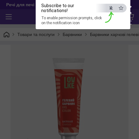
×
Речі для печі
Subscribe to our
notifications!
To enable permission prompts, click
ESC
on the notification icon
Товари та послуги
Барвники
Барвники харчові гелеві