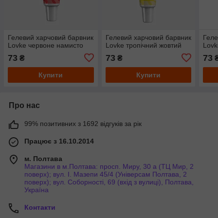
Гелевий харчовий барвник
Гелевий харчовий барвник
Геле
Lovke червоне намисто
Lovke тропічний жовтий
Lovk
73
73
73
₴
₴
Купити
Купити
Про нас
99% позитивних з 1692 відгуків за рік
Працює з 16.10.2014
м. Полтава
Магазини в м.Полтава: просп. Миру, 30 а (ТЦ Мир, 2
поверх); вул. І. Мазепи 45/4 (Універсам Полтава, 2
поверх); вул. Соборності, 69 (вхід з вулиці), Полтава,
Україна
Контакти