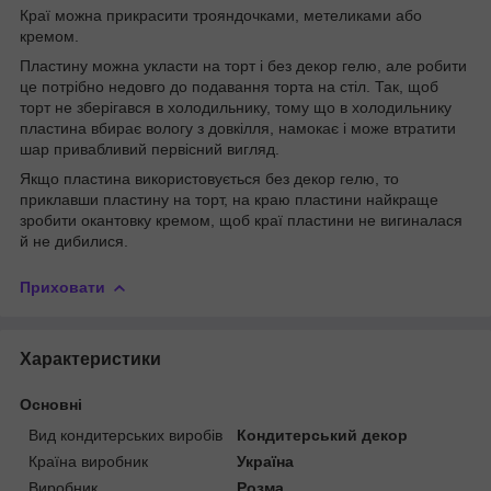
Краї можна прикрасити трояндочками, метеликами або
кремом.
Пластину можна укласти на торт і без декор гелю, але робити
це потрібно недовго до подавання торта на стіл. Так, щоб
торт не зберігався в холодильнику, тому що в холодильнику
пластина вбирає вологу з довкілля, намокає і може втратити
шар привабливий первісний вигляд.
Якщо пластина використовується без декор гелю, то
приклавши пластину на торт, на краю пластини найкраще
зробити окантовку кремом, щоб краї пластини не вигиналася
й не дибилися.
Приховати
Характеристики
Основні
Вид кондитерських виробів
Кондитерський декор
Країна виробник
Україна
Виробник
Розма