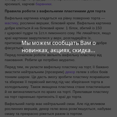
крохмалі, харчові
барвники
.
Правила роботи з вафельними пластинами для торта
Вафельна картинка кладеться на рівну поверхню торта —
мастику
, рослинні вершки, білковий крем. Вафельна картинка
добре клеїться й на білковий крем: 1 білок, збитий із 150
г цукрової пудри та 1ст.л лимонного соку. Не лякайтеся, якщо
краї картинки закрутилися у верх, розгладжуйте їх,
Мы можем сообщать Вам о
притискаючи. Глазур швидко сохне та картинка дуже добре
фіксується.
новинках, акциях, скидка...
Перед початком роботи звільніть вафельну пластину від
паковання. Робити це потрібно акуратно.
Перед тим, як укласти вафельну пластину на торт, її бажано
змастити нейтральним (прозорим)
декор
гелем з обох боків
тонким шаром. Це дасть змогу зробити пластину яскравішою
та збереже її первісний вигляд під час зберігання торта в
холодильнику. Також змащена пластина стане пластичнішою
й не вигинатиметься по краях на торті. Приклавши пластину
на торт гарненько притисніть її краї до торта.
Вафельний папір має нейтральний смак. Але під впливом
рослинних вершків, декор гелю вона розм'якшується, набуває
смаку та прекрасно ріжеться разом із тортом.