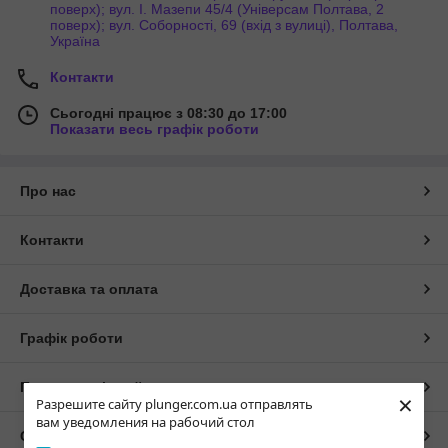
поверх); вул. І. Мазепи 45/4 (Універсам Полтава, 2
поверх); вул. Соборності, 69 (вхід з вулиці), Полтава,
Україна
Контакти
Сьогодні працює з 08:30 до 17:00
Показати весь графік роботи
Про нас
Контакти
Доставка та оплата
Графік роботи
Повна версія сайту
×
Разрешите сайту plunger.com.ua отправлять
вам уведомления на рабочий стол
Сайт створено на маркетплейсі
Prom.ua