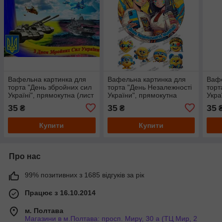
Вафельна картинка для
Вафельна картинка для
Вафе
торта "День збройних сил
торта "День Незалежності
торт
Україні", прямокутна (лист
України", прямокутна
Укра
А4, товщина 0,3 мм)
(лист А4, товщина 0,3 мм)
А4, 
35
35
35
₴
₴
Купити
Купити
Про нас
99% позитивних з 1685 відгуків за рік
Працює з 16.10.2014
м. Полтава
Магазини в м.Полтава: просп. Миру, 30 а (ТЦ Мир, 2