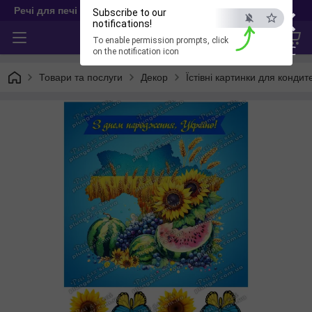
×
Речі для печі
Subscribe to our
notifications!
To enable permission prompts, click
ESC
on the notification icon
Товари та послуги
Декор
Їстівні картинки для кондит