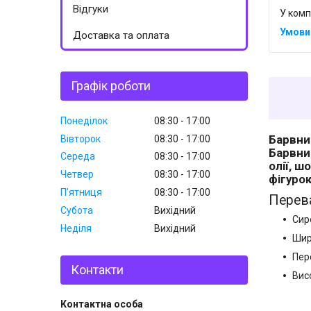
Відгуки
У комп
Доставка та оплата
Графік роботи
Понеділок
08:30
17:00
Барвни
Вівторок
08:30
17:00
Барвни
Середа
08:30
17:00
олії, ш
Четвер
08:30
17:00
фігуро
Пʼятниця
08:30
17:00
Перева
Субота
Вихідний
Сир
Неділя
Вихідний
Шир
Пер
Контакти
Вис