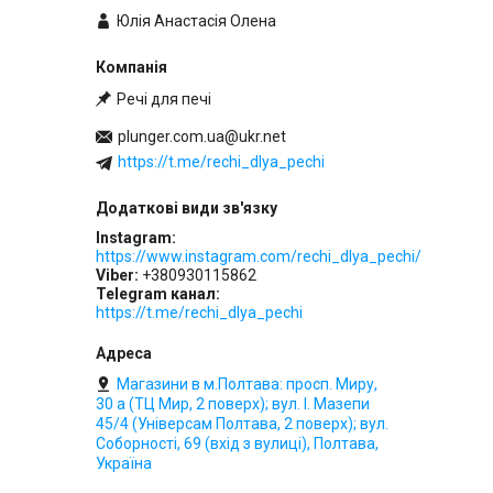
Юлія Анастасія Олена
Речі для печі
plunger.com.ua@ukr.net
https://t.me/rechi_dlya_pechi
Instagram
https://www.instagram.com/rechi_dlya_pechi/
Viber
+380930115862
Telegram канал
https://t.me/rechi_dlya_pechi
Магазини в м.Полтава: просп. Миру,
30 а (ТЦ Мир, 2 поверх); вул. І. Мазепи
45/4 (Універсам Полтава, 2 поверх); вул.
Соборності, 69 (вхід з вулиці), Полтава,
Україна