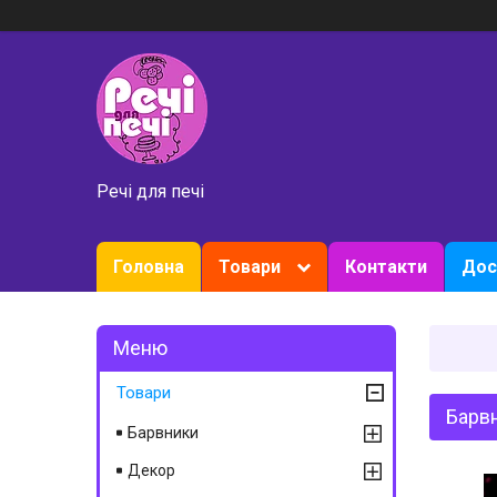
Речі для печі
Головна
Товари
Контакти
Дос
Товари
Барвн
Барвники
Декор