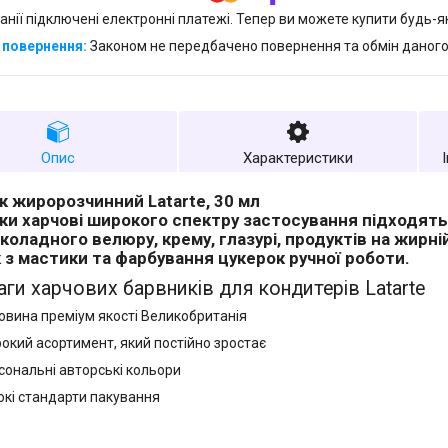
анії підключені електронні платежі. Тепер ви можете купити будь-
Законом не передбачено повернення та обмін даного
Опис
Характеристики
к жиророзчинний Latarte, 30 мл
ки харчові широкого спектру застосування підходять
околадного велюру, крему, глазурі, продуктів на жирн
к з мастики та фарбування цукерок ручної роботи.
ги харчових барвників для кондитерів Latarte
овина преміум якості Великобританія
окий асортимент, який постійно зростає
сональні авторські кольори
окі стандарти пакування