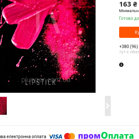
163 ₴
Мінімальн
Готово до
К
+380 (96)
тут є vibe