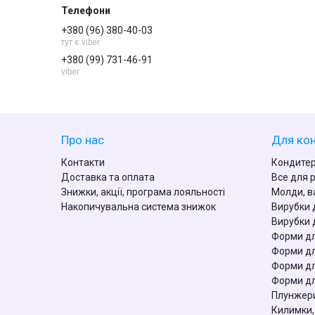
+380 (96) 380-40-03
тут є viber
+380 (99) 731-46-91
viber
Про нас
Для кон
Контакти
Кондитер
Доставка та оплата
Все для 
Знижки, акції, програма лояльності
Молди, в
Накопичувальна система знижок
Вирубки 
Вирубки 
Форми дл
Форми дл
Форми дл
Форми дл
Плунжери
Килимки,