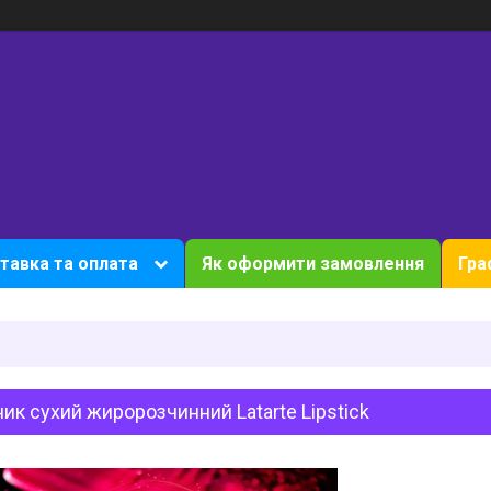
тавка та оплата
Як оформити замовлення
Гра
ик сухий жиророзчинний Latarte Lipstick