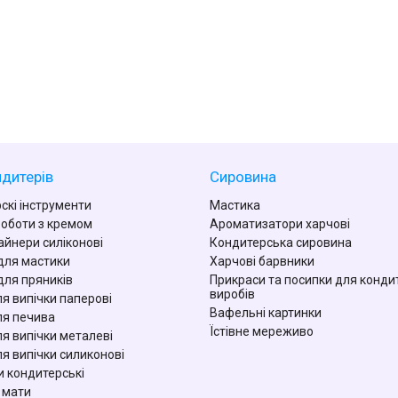
дитерів
Сировина
скі інструменти
Мастика
роботи з кремом
Ароматизатори харчові
айнери силіконові
Кондитерська сировина
для мастики
Харчові барвники
для пряників
Прикраси та посипки для конди
виробів
я випічки паперові
Вафельні картинки
я печива
Їстівне мереживо
я випічки металеві
я випічки силиконові
 кондитерські
 мати