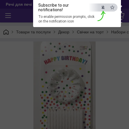
×
Речі для печі
Subscribe to our
notifications!
To enable permission prompts, click
ESC
on the notification icon
Товари та послуги
Декор
Свічки на торт
Набори с