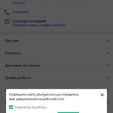
Україна
Контакти
Сьогодні вихідний
Показати весь графік роботи
Про нас
Контакти
Доставка та оплата
Графік роботи
Повна версія сайту
×
Разрешите сайту plunger.com.ua отправлять
вам уведомления на рабочий стол
Сайт створено на маркетплейсі
Prom.ua
Powered by SendPulse