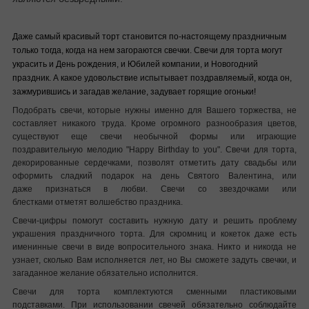
Даже самый красивый торт становится по-настоящему праздничным
только тогда, когда на нем загораются свечки. Свечи для торта могут
украсить и День рождения, и Юбилей компании, и Новогодний
праздник. А какое удовольствие испытывает поздравляемый, когда он,
зажмурившись и загадав желание, задувает горящие огоньки!
Подобрать свечи, которые нужны именно для Вашего торжества, не
составляет никакого труда. Кроме огромного разнообразия цветов,
существуют еще свечи необычной формы или играющие
поздравительную мелодию "Happy Birthday to you". Свечи для торта,
декорированные сердечками, позволят отметить дату свадьбы или
оформить сладкий подарок на день Святого Валентина, или
даже признаться в любви. Свечи со звездочками или
блестками отметят волшебство праздника.
Свечи-цифры помогут составить нужную дату и решить проблему
украшения праздничного торта. Для скромниц и кокеток даже есть
именинные свечи в виде вопросительного знака. Никто и никогда не
узнает, сколько Вам исполняется лет, но Вы сможете задуть свечки, и
загаданное желание обязательно исполнится.
Свечи для торта комплектуются сменными пластиковыми
подставками. При использовании свечей обязательно соблюдайте