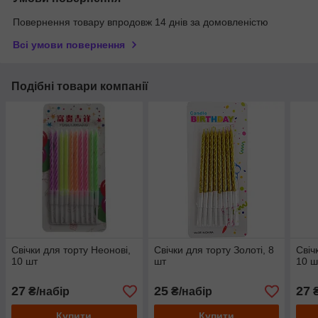
Повернення товару впродовж 14 днів за домовленістю
Всі умови повернення
Подібні товари компанії
Свічки для торту Неонові,
Свічки для торту Золоті, 8
Свіч
10 шт
шт
10 ш
27
25
27
₴/набір
₴/набір
₴
Купити
Купити