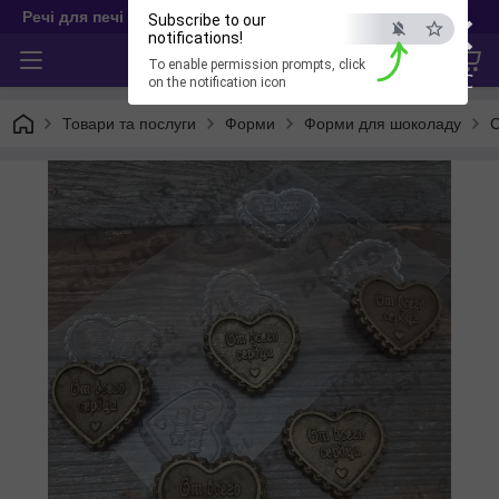
×
Речі для печі
Subscribe to our
notifications!
To enable permission prompts, click
ESC
on the notification icon
Товари та послуги
Форми
Форми для шоколаду
С