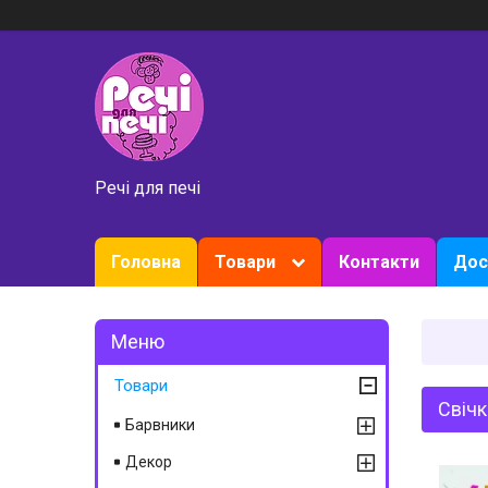
Речі для печі
Головна
Товари
Контакти
Дос
Товари
Свічк
Барвники
Декор