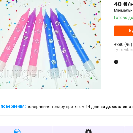
40 ₴/
Мінімальн
Готово до
К
+380 (96)
тут є vibe
повернення товару протягом 14 днів
за домовленіс