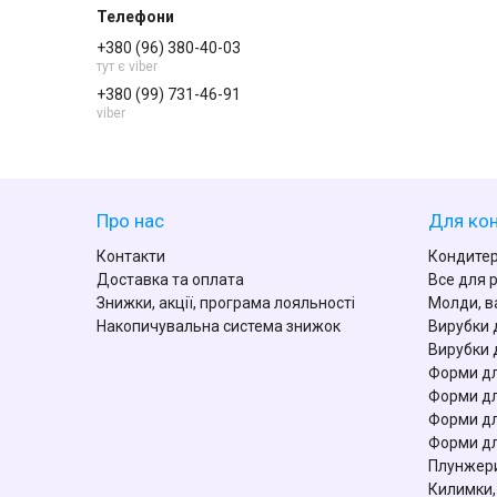
+380 (96) 380-40-03
тут є viber
+380 (99) 731-46-91
viber
Про нас
Для кон
Контакти
Кондитер
Доставка та оплата
Все для 
Знижки, акції, програма лояльності
Молди, в
Накопичувальна система знижок
Вирубки 
Вирубки 
Форми дл
Форми дл
Форми дл
Форми дл
Плунжери
Килимки,