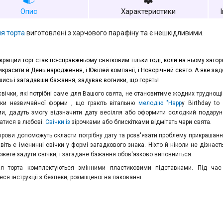
Опис
Характеристики
ля торта
виготовлені з харчового парафіну та є нешкідливими.
кращий торт стає по-справжньому святковим тільки тоді, коли на ньому загор
красити й День народження, і Ювілей компанії, і Новорічний свято. А яке за
ись і загадавши бажання, задуває вогники, що горять!
свічки, які потрібні саме для Вашого свята, не становитиме жодних труднощів
ки незвичайної форми , що грають вітальню
мелодію "Happ
y Birthday to
и, дадуть змогу відзначити дату весілля або оформити солодкий подарун
натися в любові.
Свічки із
зірочками або блискітками відмітать чари свята.
фрови допоможуть скласти потрібну дату та розв'язати проблему прикрашання
віть є іменинні свічки у формі загадкового знака. Ніхто й ніколи не дізнаєт
ожете задути свічки, і загадане бажання обов'язково виповниться.
ля торта комплектуються змінними пластиковими підставками. Під час
ся інструкції з безпеки, розміщеної на пакованні.