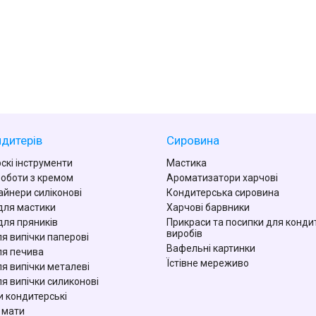
дитерів
Сировина
скі інструменти
Мастика
роботи з кремом
Ароматизатори харчові
айнери силіконові
Кондитерська сировина
для мастики
Харчові барвники
для пряників
Прикраси та посипки для конди
виробів
я випічки паперові
Вафельні картинки
я печива
Їстівне мереживо
я випічки металеві
я випічки силиконові
 кондитерські
 мати