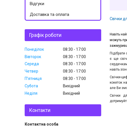
Відгуки
Доставка та оплата
Свічки д
Графік роботи
Навіть най
можуть при
зажмуривш
Понеділок
08:30
17:00
Підібрати 
Вівторок
08:30
17:00
є ще свіч
Середа
08:30
17:00
сердечкам
навіть зіз
Четвер
08:30
17:00
Свічки-ци
Пʼятниця
08:30
17:00
кокеток на
Субота
Вихідний
але Ви зм
Неділя
Вихідний
Свічки д
дотримуйте
Контакти