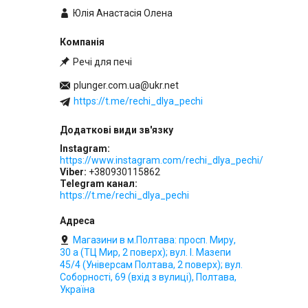
Юлія Анастасія Олена
Речі для печі
plunger.com.ua@ukr.net
https://t.me/rechi_dlya_pechi
Instagram
https://www.instagram.com/rechi_dlya_pechi/
Viber
+380930115862
Telegram канал
https://t.me/rechi_dlya_pechi
Магазини в м.Полтава: просп. Миру,
30 а (ТЦ Мир, 2 поверх); вул. І. Мазепи
45/4 (Універсам Полтава, 2 поверх); вул.
Соборності, 69 (вхід з вулиці), Полтава,
Україна