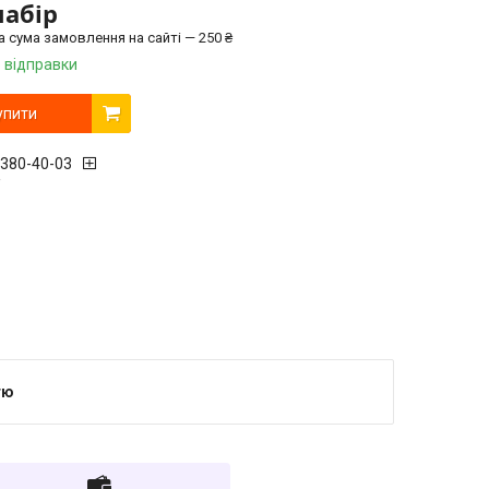
набір
а сума замовлення на сайті — 250 ₴
 відправки
упити
 380-40-03
r
тю