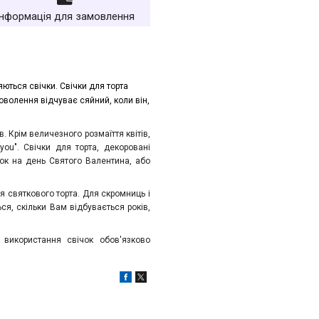
Інформація для замовлення
яються свічки. Свічки для торта
доволення відчуває сяйний, коли він,
. Крім величезного розмаїття квітів,
 you". Свічки для торта, декоровані
ок на день Святого Валентина, або
 святкового торта. Для скромниць і
ься, скільки Вам відбувається років,
 використання свічок обов'язково