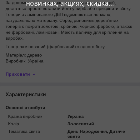
новинках, акциях, скидка...
За допомогою топерів можна легко прикрасити виріб,
достатньо просто вставити його у виріб або прикріпити збоку.
Топери з ламінованого ДВП відрізняються легкістю,
натуральністю матеріалу. Серед різновидів дерев'яних
топерів є покриті золотою, срібною, чорною фарбою, а також
не фарбовані, ламіновані. Мають паличку для кріплення на
виробах.
Топер ламінований (фарбований) з одного боку.
Матеріал: дерево
Виробник: Україна
Приховати
Характеристики
Основні атрибути
Країна виробник
Україна
Колір
Золотистий
Тематика свята
День Народження, Дитяче
свято