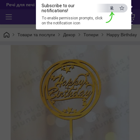
×
Речі для печі
Subscribe to our
notifications!
To enable permission prompts, click
ESC
on the notification icon
Товари та послуги
Декор
Топери
Happy Birthday