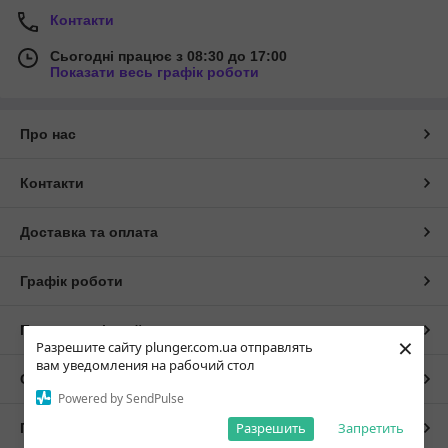
Контакти
Сьогодні працює з 08:30 до 17:00
Показати весь графік роботи
Про нас
Контакти
Доставка та оплата
Графік роботи
Повна версія сайту
×
Разрешите сайту plunger.com.ua отправлять
вам уведомления на рабочий стол
Сайт створено на маркетплейсі
Prom.ua
Powered by SendPulse
Разрешить
Запретить
Політика конфіденційності