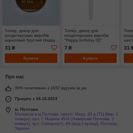
Топер, декор для
Топер, декор для
Топе
кондитерських виробів
кондитерських виробів
конд
акриловий Круглий Happy
"Happy birthday 03"
шест
birthday to you, 5 см
Happ
31
7
31
₴
₴
Купити
Купити
Про нас
99% позитивних з 1692 відгуків за рік
Працює з 16.10.2014
м. Полтава
Магазини в м.Полтава: просп. Миру, 30 а (ТЦ Мир, 2
поверх); вул. І. Мазепи 45/4 (Універсам Полтава, 2
поверх); вул. Соборності, 69 (вхід з вулиці), Полтава,
Україна