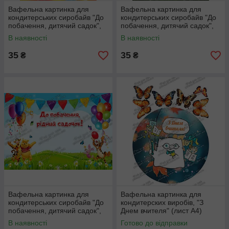
Вафельна картинка для
Вафельна картинка для
кондитерських сиробайв "До
кондитерських сиробайв "До
побачення, дитячий садок",
побачення, дитячий садок",
(лист А4)
(лист А4)
В наявності
В наявності
35
35
₴
₴
Вафельна картинка для
Вафельна картинка для
кондитерських сиробайв "До
кондитерских виробів, "З
побачення, дитячий садок",
Днем вчителя" (лист А4)
(лист А4)
В наявності
Готово до відправки