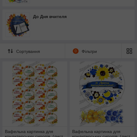
Ще більше картинок в нашому
каталозі
До Дня вчителя
Сортування
0
Фільтри
Вафельна картинка для
Вафельна картинка для
кондитерських сиропів, (лист
кондитерських сиропів, (лист