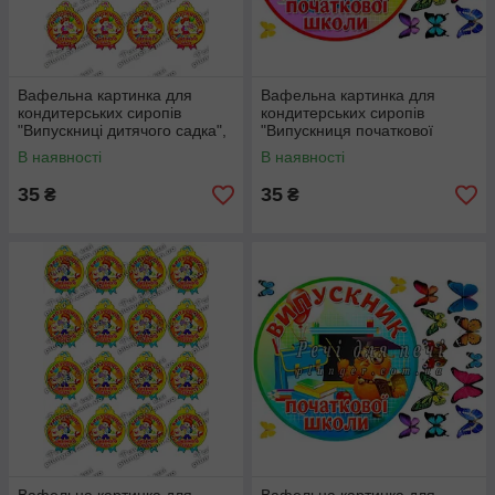
Вафельна картинка для
Вафельна картинка для
кондитерських сиропів
кондитерських сиропів
"Випускниці дитячого садка",
"Випускниця початкової
(лист А4)
школи", (лист А4)
В наявності
В наявності
35
35
₴
₴