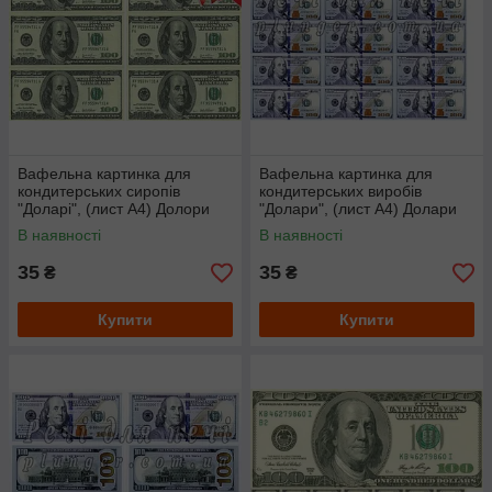
Вафельна картинка для
Вафельна картинка для
кондитерських сиропів
кондитерських виробів
"Доларі", (лист А4) Долори
"Долари", (лист А4) Долари
+бантик
нові 4х9 см
В наявності
В наявності
35
35
₴
₴
Купити
Купити