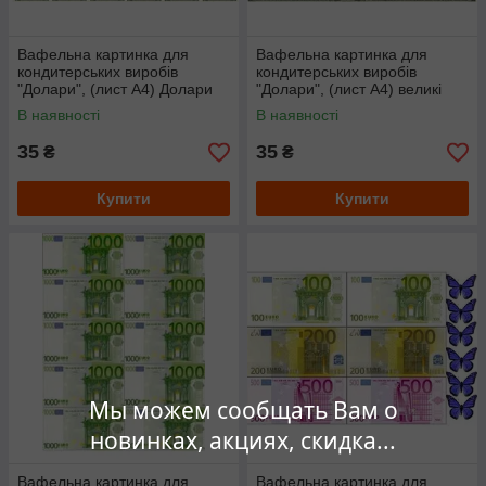
Вафельна картинка для
Вафельна картинка для
кондитерських виробів
кондитерських виробів
"Долари", (лист А4) Долари
"Долари", (лист А4) великі
4.5х10см
долари
В наявності
В наявності
35
35
₴
₴
Купити
Купити
Мы можем сообщать Вам о
новинках, акциях, скидка...
Вафельна картинка для
Вафельна картинка для