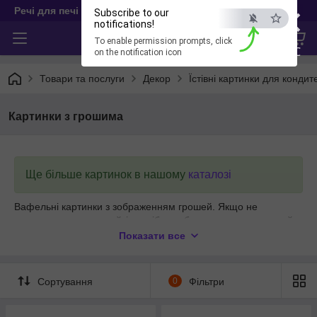
×
Речі для печі
Subscribe to our
notifications!
To enable permission prompts, click
ESC
on the notification icon
Товари та послуги
Декор
Їстівні картинки для кондит
Картинки з грошима
Ще більше картинок в нашому
каталозі
Вафельні картинки з зображенням грошей. Якщо не
знаходите у нас на сайті потрібне зображення, то надсилайте
свою картинку на вайбер 0984113859.
Показати все
Сортування
0
Фільтри