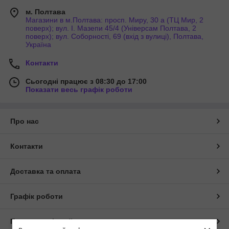
м. Полтава
Магазини в м.Полтава: просп. Миру, 30 а (ТЦ Мир, 2
поверх); вул. І. Мазепи 45/4 (Універсам Полтава, 2
поверх); вул. Соборності, 69 (вхід з вулиці), Полтава,
Україна
Контакти
Сьогодні працює з 08:30 до 17:00
Показати весь графік роботи
Про нас
Контакти
Доставка та оплата
Графік роботи
Повна версія сайту