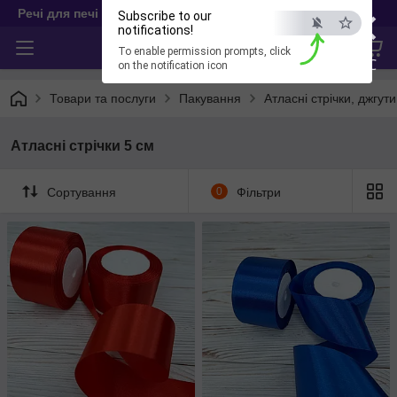
×
Речі для печі
Subscribe to our
notifications!
To enable permission prompts, click
ESC
on the notification icon
Товари та послуги
Пакування
Атласні стрічки, джгут
Атласні стрічки 5 см
Сортування
0
Фільтри