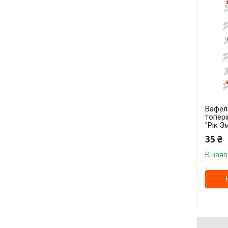
Вафель
топері
"Рік Зм
35 ₴
В наяв