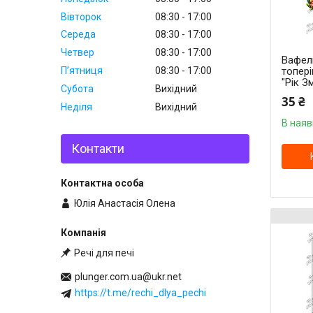
Вівторок
08:30
17:00
Середа
08:30
17:00
Четвер
08:30
17:00
Вафель
Пʼятниця
08:30
17:00
топері
"Рік Зм
Субота
Вихідний
35 ₴
Неділя
Вихідний
В наяв
Контакти
Юлія Анастасія Олена
Речі для печі
plunger.com.ua@ukr.net
https://t.me/rechi_dlya_pechi