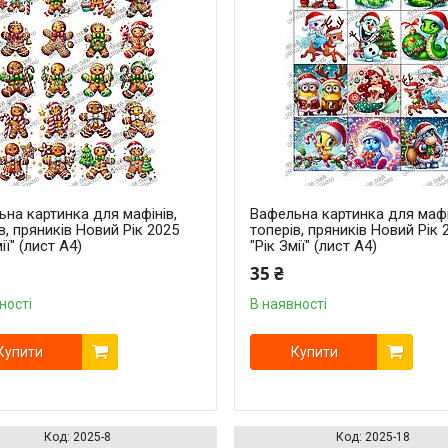
на картинка для мафінів,
Вафельна картинка для мафі
в, пряників Новий Рік 2025
топерів, пряників Новий Рік 
ії" (лист А4)
"Рік Змії" (лист А4)
35 ₴
ності
В наявності
Купити
Купити
2025-8
2025-18