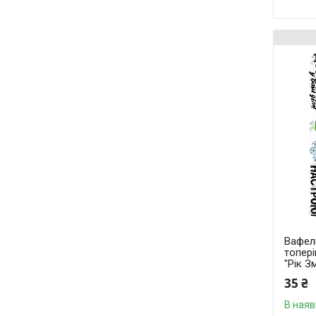
Вафель
топері
"Рік Зм
35 ₴
В наяв