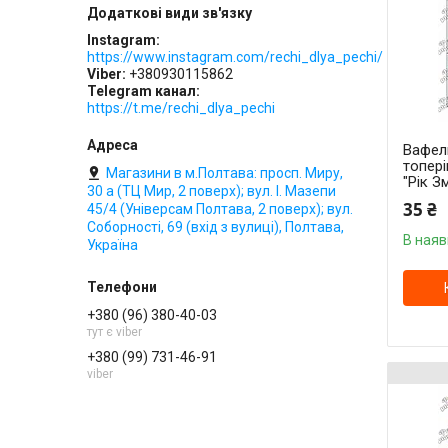
Instagram
https://www.instagram.com/rechi_dlya_pechi/
Viber
+380930115862
Telegram канал
https://t.me/rechi_dlya_pechi
Вафель
топері
Магазини в м.Полтава: просп. Миру,
"Рік Зм
30 а (ТЦ Мир, 2 поверх); вул. І. Мазепи
35 ₴
45/4 (Універсам Полтава, 2 поверх); вул.
Соборності, 69 (вхід з вулиці), Полтава,
В наяв
Україна
+380 (96) 380-40-03
тут є viber
+380 (99) 731-46-91
viber