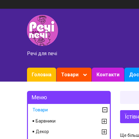
Речі для печі
Головна
Товари
Контакти
Дос
Товари
Їстів
Барвники
Декор
Ще більш