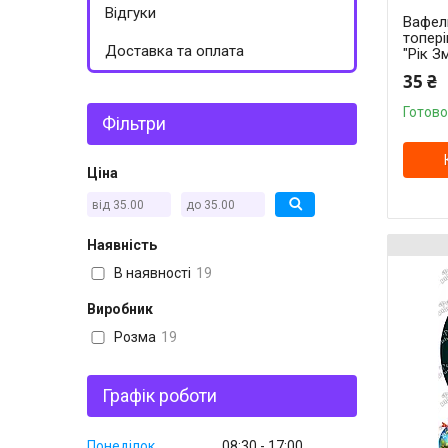
Відгуки
Вафель
топері
Доставка та оплата
"Рік Зм
35 ₴
Готово
Фільтри
Ціна
Наявність
В наявності
19
Виробник
Розма
19
Графік роботи
Понеділок
08:30
17:00