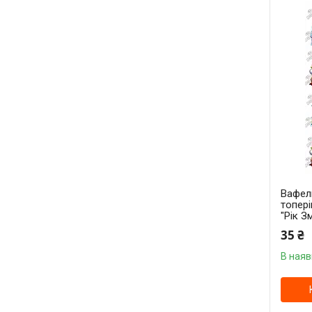
Вафель
топері
"Рік Зм
35 ₴
В наяв