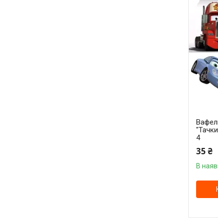
Вафел
"Тачки
4
35 ₴
В наяв