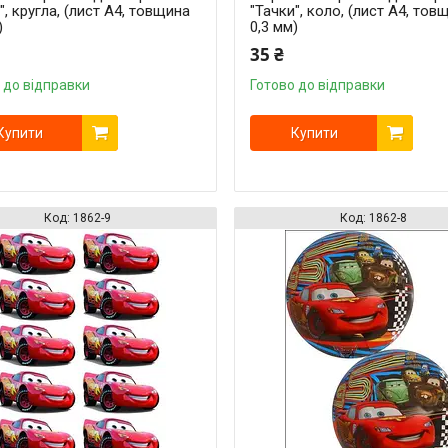
", кругла, (лист А4, товщина
"Тачки", коло, (лист А4, тов
)
0,3 мм)
35 ₴
 до відправки
Готово до відправки
Купити
Купити
1862-9
1862-8