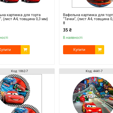
ьна картинка для торта
Вафельна картинка для тор
", (лист А4, товщина 0,3 мм)
"Тачки", (лист А4, товщина 0
8
35 ₴
ності
В наявності
Купити
Купити
1862-7
4441-7