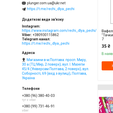
plunger.com.ua@ukr.net
https://t.me/rechi_dlya_pechi
Instagram
https://www.instagram.com/rechi_dlya_pechi/
Вафел
"Тачки
Viber
+380930115862
7
Telegram канал
https://t.me/rechi_dlya_pechi
35 ₴
В наяв
Магазини в м.Полтава: просп. Миру,
30 а (ТЦ Мир, 2 поверх); вул. І. Мазепи
45/4 (Універсам Полтава, 2 поверх); вул.
Соборності, 69 (вхід з вулиці), Полтава,
Україна
+380 (96) 380-40-03
тут є viber
+380 (99) 731-46-91
viber