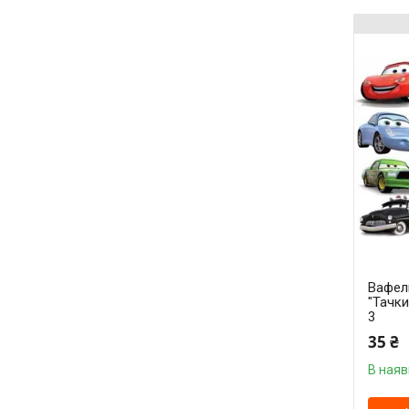
Вафел
"Тачки
3
35 ₴
В наяв