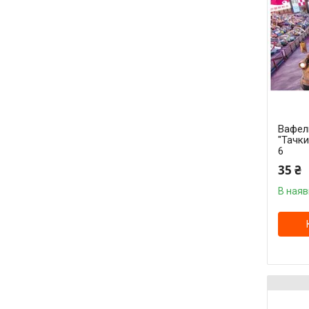
Вафел
"Тачки
6
35 ₴
В наяв