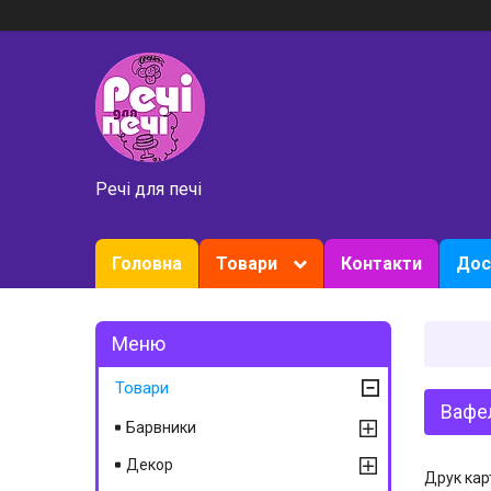
Речі для печі
Головна
Товари
Контакти
Дос
Товари
Вафел
Барвники
Декор
Друк кар