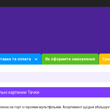
тавка та оплата
Як оформити замовлення
Гра
ьні картинки Тачки
тинок на торт з героями мультфільмів. Асортимент щодня збільшуєт