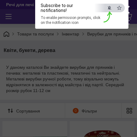
×
Речі для печі
Subscribe to our
notifications!
To enable permission prompts, click
ESC
on the notification icon
Товари та послуги
Інвентар
Вирубки для пряників і 
Квіти, букети, дерева
У даному каталозі Ви знайдете вирубки для пряників і
печива: металеві та пластикові, тематичні та нейтральні.
Металеві вирубки ручної роботи, тому візуально можуть
відрізнятися в залежності від майстра і від партії. Середній
розмір рубок 11-12 см
Сортування
0
Фільтри